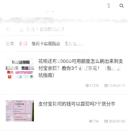
景咚科普
导航
搜索
当前位置：
首页
自动回款技术

全部
信用卡取现回款
支付宝花呗
花呗还有20000可用额度怎么刷出来到支
付宝余额？教你3个必过攻略！（包含避
坑指南）
17276
2026-07-29
支付宝花呗的钱可以提现吗?干货分享
756
2026-07-03