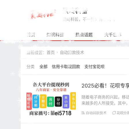
景咚科普
景咚科普，不一样的博客网站
首页
知识科普
热点话题
大千世界
当前位置：
首页
自动回款技术

全部
信用卡取现回款
支付宝花呗
2025必看！花呗
随着电子商务的兴起，移动
来越多的人所接受。其中
会纳闷：花呗专用额...
自动回款技术
花呗分