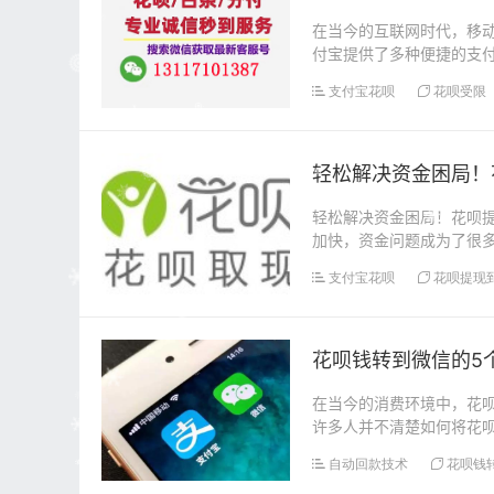
在当今的互联网时代，移
付宝提供了多种便捷的支
过程中可能会遇到“支...
支付宝花呗
花呗受限
轻松解决资金困局！
轻松解决资金困局！花呗
加快，资金问题成为了很
购物、旅游、应急等...
支付宝花呗
花呗提现
花呗钱转到微信的5
在当今的消费环境中，花
许多人并不清楚如何将花
帮助你在不踩雷的情况...
自动回款技术
花呗钱