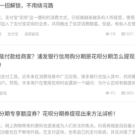
一招解锁，不用绕弯路
，支付宝“花呗”这一便利的消费方式，已经被越来越多的人所接受，使用
都加入了支付宝花呗的业务，共同推出了信贷消费额度。但是，有些人在
信
支付宝
花呗提现
238
2025-
能付款给商家？浦发银行信用购分期原花呗分期怎么提现
）
用支付工具，近年来在消费场景中广泛应用，很多银行也加入其中，共同
用户。然而，许多用户在使用花呗时会遇到一个疑问：为什么花呗有额度
提现
372
2025-
分期专享额度券？花呗分期券提现出来方法解析！
天，网上购物带来的便利也逐渐成为人们关注的焦点。抖音商城是目前最
城功能也在不断地升级。在支付这块，也有自己的支付系统，并且对接了