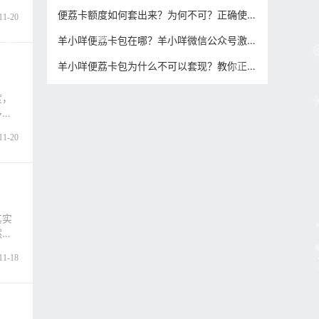
便荔卡额度如何套出来？为何不可？正确使用操作方法分享！
11-20
羊小咩便荔卡包在哪？羊小咩微信公众号激活攻略步骤！
羊小咩便荔卡包为什么不可以套现？教你正确合规提现攻略！
度，
多朋
11-20
其实
然后
11-18