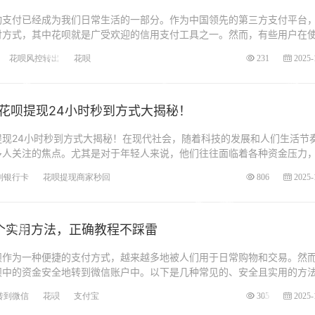
动支付已经成为我们日常生活的一部分。作为中国领先的第三方支付平台
付方式，其中花呗就是广受欢迎的信用支付工具之一。然而，有些用户在
花呗风控转出
花呗
231
2025-
花呗提现24小时秒到方式大揭秘！
提现24小时秒到方式大揭秘！在现代社会，随着科技的发展和人们生活节
多人关注的焦点。尤其是对于年轻人来说，他们往往面临着各种资金压力
到银行卡
花呗提现商家秒回
806
2025-
个实用方法，正确教程不踩雷
呗作为一种便捷的支付方式，越来越多地被人们用于日常购物和交易。然
呗中的资金安全地转到微信账户中。以下是几种常见的、安全且实用的方
转到微信
花呗
支付宝
305
2025-