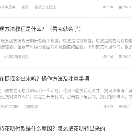
专享额度券
花呗
花呗怎么提现
230
2025-
现方法教程是什么？（看完就会了）
？很多朋友发现分期乐有两个额度，应该是借钱额度，应该是购物消费额
消费需要，但是有时候也要面对消费额度的回收。不知道怎么操作的，很
分期乐额度提现
216
2025-
在提现金出来吗？操作方法及注意事项
线下朋友之间也会聊天到一个话题，花呗不能提前还清并且提现出来吗？
能没找对操作入口。首先打开支付宝，点击右下角我的，找到花呗进入。
支付宝花呗
花呗提现
315
2025-
持花呗付款是什么原因？怎么把花呗转出来的