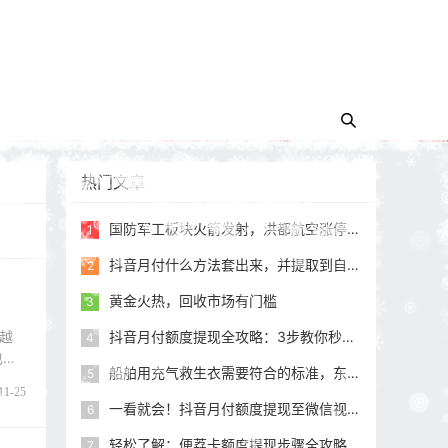
热门文章
国防军工板块火箭发射，洪都航空涨停，中航沈飞涨超6%！国防军工ETF（512810）直线冲高2%！
1
抖音月付什么方法套出来，并提取到自己银行卡的，小编带你一探究竟！
2
黄金火热，回收市场有门槛
3
越
抖音月付额度提现全攻略：3步教你秒到银行卡（2025最新教程）
4
也许
船舶用充气救生衣需要符合的标准，东莞永晟救生设备生产的救生衣是否符合标准？
5
11-25
一看就会！抖音月付额度提现至微信视频详解
6
轻松了解：便荔卡额度提现步骤全攻略
7