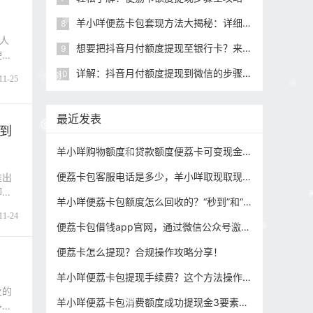
羊小咩便荔卡包套现方法大揭秘：详细步骤解析
8
人
想要把抖音月付额度提现至银行卡？来看本文分享的全面指南！
9
使用
详解：抖音月付额度提现到微信的步骤与注意事项
10
11-25
最近发表
到
羊小咩购物额度和贷款额度便荔卡可变现金同时提现？攻略大揭秘！
便荔卡包客服电话是多少，羊小咩取现取现问题，方法解密！
推出
却不
羊小咩便荔卡包额度怎么回收的？“秒到”和“货到”区别是什么？分别怎么操作（攻略分享）
11-24
便荔卡包借钱app官网，通过微信公众号激活提现方法步骤！
便荔卡怎么提现？合规操作攻略分享！
羊小咩便荔卡包提现手续费？这个方法操作省一顿大餐费用！
火的
羊小咩便荔卡包消费额度成功提现金3要素！正确操作方法！
多个