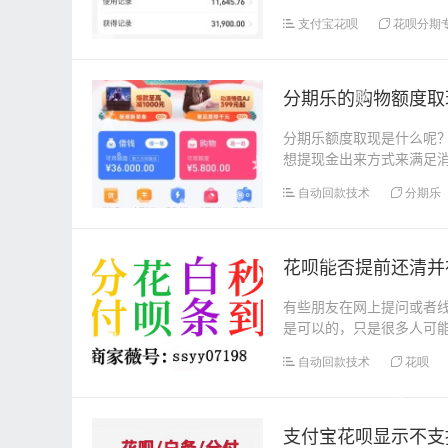
平台，比如在抖音商城...
支付宝花呗
花呗分期
分期乐的购物额度取
分期乐额度取现是什么呢
想提现金出来方式来满足
友发现分期乐购物额度...
自动回款技术
分期乐
花呗能否提前还清并
有些朋友在网上提问或者
是可以的，只是很多人可
在花呗首页，点击我的...
自动回款技术
花呗
支付宝花呗显示不支