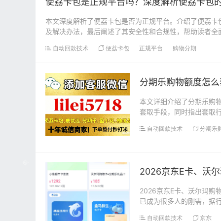
便荔卡包是正规平台吗？深度解析便荔卡包
本文深度解析了便荔卡包是否为正规平台。介绍了便荔卡
及解决办法，最后阐述了其安全性和合规性，帮助读者全面了
自动回款技术
便荔卡包
正规平台
购物分期
分期乐购物额度怎么
本文详细介绍了分期乐购
套取手段，同时指出套取
的麻烦。...
自动回款技术
分期乐
2026京东E卡、
2026京东E卡、沃尔玛
已成为很多人的刚需，据
尔玛购物卡、瑞...
自动回款技术
京东