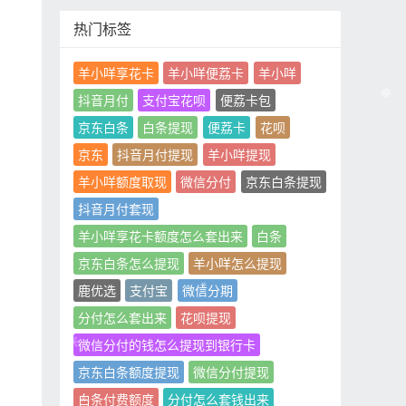
热门标签
羊小咩享花卡
羊小咩便荔卡
羊小咩
抖音月付
支付宝花呗
便荔卡包
京东白条
白条提现
便荔卡
花呗
京东
抖音月付提现
羊小咩提现
羊小咩额度取现
微信分付
京东白条提现
抖音月付套现
羊小咩享花卡额度怎么套出来
白条
京东白条怎么提现
羊小咩怎么提现
鹿优选
支付宝
微信分期
分付怎么套出来
花呗提现
微信分付的钱怎么提现到银行卡
京东白条额度提现
微信分付提现
白条付费额度
分付怎么套钱出来