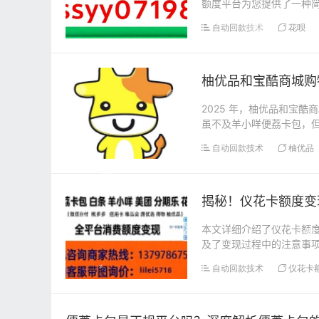
额度平台为您提供了一种
平台的操作方法。第一...
自动回款技术
花呗
柚优品和宝酷商城购
2025 年，柚优品和宝
虽不及羊小咩便荔卡包，
核心的先用后付功...
自动回款技术
柚优品
揭秘！仪花卡额度变
本文详细介绍了仪花卡额
及了变现过程中的注意事项
自动回款技术
仪花卡