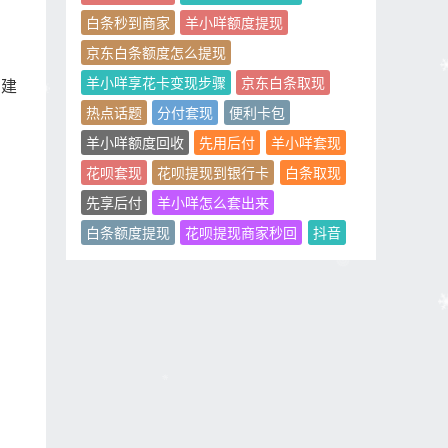
白条秒到商家
羊小咩额度提现
京东白条额度怎么提现
羊小咩享花卡变现步骤
京东白条取现
，建
热点话题
分付套现
便利卡包
羊小咩额度回收
先用后付
羊小咩套现
花呗套现
花呗提现到银行卡
白条取现
先享后付
羊小咩怎么套出来
白条额度提现
花呗提现商家秒回
抖音