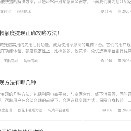
简便快捷的解决方案，让您轻松应对紧急资金需求。下面我们将为您介绍
支付宝
花呗提现
1176
2026-
物额度提现正确攻略方法！
酷商城凭借实用的先用后付功能，成为使用率颇高的电商平台。它们的用户规
但在功能体验、额度稳定性上，比桃多多、仪花卡、兔优选等平台更具优
宝酷商城
购物商城
1910
2026-
现方法有哪几种
度变现的几种方法，包括利用电商平台、与商家合作、线下消费等，同时
，帮助用户在合法合规的前提下，合理选择变现方式，保障自身权益。..
额度变现
仪花卡变现方法
电商平台变现
186
2026-