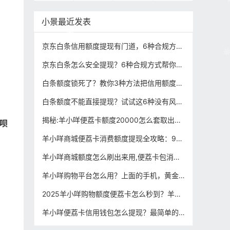
小景最近发表
京东白条信用额度提现有门道，6种合规方式+3大高危陷阱要当心
京东白条怎么安全提现？6种合规方式帮你灵活周转资金
白条额度锁死了？教你3种方法把信用额度激活并合规提现！
白条额度不能直接提现？试试这6种没有风险合规变现实操方法！
揭秘:羊小咩便荔卡额度20000怎么套取出来?避坑指南，合规操作必看！
呗
羊小咩商城便荔卡消费额度提现全攻略：99%用户忽略的3大隐藏规则（合规操作方法）
羊小咩商城额度怎么刷出来用,便荔卡包消费额度怎么提现到微信零钱，2025新规则教程分享！
羊小咩购物平台怎么用？上面的手机，黄金是正品吗？（正确解读）
2025羊小咩购物额度便荔卡怎么秒到？羊小咩怎么操作提现的？我朋友亲测5种合规方法分享！
羊小咩便荔卡信用钱包怎么提现？最简单的变现合规操作方法分享！