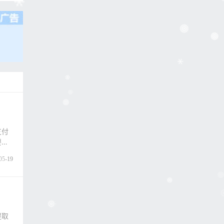
支付
要有
05-19
提取