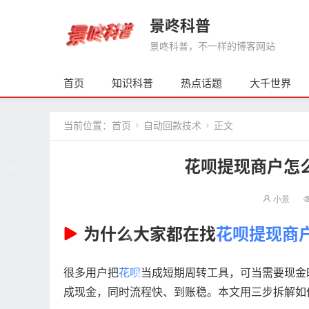
景咚科普
景咚科普，不一样的博客网站
首页
知识科普
热点话题
大千世界
当前位置：
首页
自动回款技术
正文


花呗提现商户怎
小景
为什么大家都在找
花呗提现商
很多用户把
花呗
当成短期周转工具，可当需要现金
成现金，同时流程快、到账稳。本文用三步拆解如