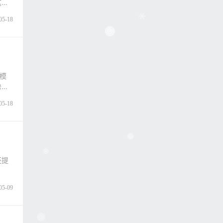
这个
05-18
模
势，
05-18
还提
.
05-09