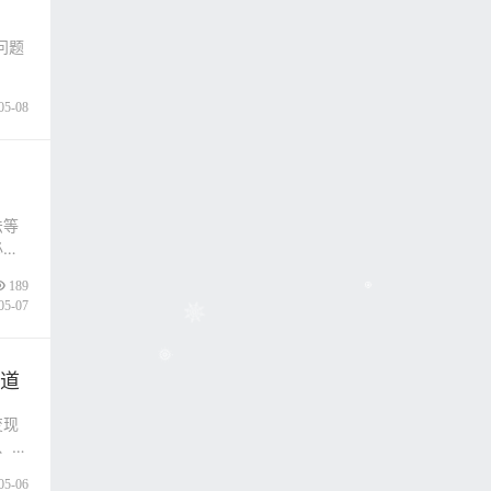
问题
05-08
法等
必要
189
05-07
渠道
变现
、沃
05-06