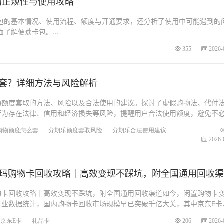
的正规性与使用攻略
包的基本情况、使用流程、额度与开通要求，还分析了使用中可能遇到的
解便荔卡包。...
355
2026-
套？详细方法与风险解析
物额度套取的方法、风险以及合法使用的建议。探讨了虚假购物法、代付
行为存在法律、信用和经济损失等风险，提醒用户合法使用额度，避免不
购物额度怎么套
分期乐额度套取风险
分期乐合法使用建议
2026-
沃尔玛购物卡回收攻略｜高效变现不踩坑，附全国通用回收
购物卡回收攻略｜高效变现不踩坑，附全国通用回收渠道如今，闲置购物卡
行业数据统计，国内购物卡回收市场规模早已突破千亿大关，其中京东E卡
京东E卡
礼品卡
206
2026-