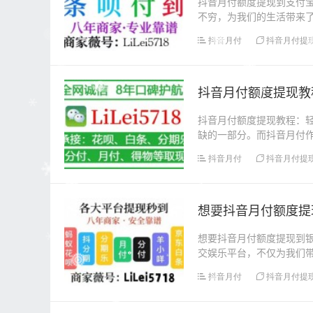
抖音月付额度提现到支付
不穷，为我们的生活带来
也为用户提供了一种灵...
抖音月付
抖音月付提
​抖音月付额度提现
抖音月付额度提现教程：
缺的一部分。而抖音月付
可能会遇到需要将抖音...
抖音月付
抖音月付提
想要抖音月付额度提
想要抖音月付额度提现到
交娱乐平台，不仅为我们
便用户消费的金融服务...
抖音月付
抖音月付提