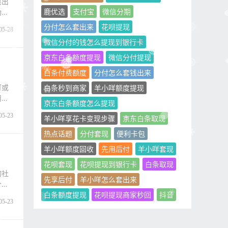
层出
鹿优选
支付宝
微信分期
功能
分付怎么套出来
花呗提现
05-28
微信分付的钱怎么提现到银行卡
京东白条额度提现
微信分付提现
白条付费额度
分付怎么套钱出来
可或
白条秒到商家
羊小咩额度提现
用户
京东白条额度怎么提现
05-23
羊小咩享花卡变现步骤
京东白条取现
热点话题
分付套现
便利卡包
羊小咩额度回收
先用后付
羊小咩套现
花呗套现
花呗提现到银行卡
白条取现
的社
先享后付
羊小咩怎么套出来
个方
白条额度提现
花呗提现商家秒回
抖音
05-23