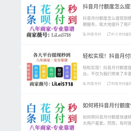
​抖音月付额度怎么
抖音月付额度怎么提现到微
期服务，极大地提升了用
现至微信。需注意，...
抖音月付
抖音月付提
轻松实现！抖音月付
轻松实现！抖音月付额度
台，不仅为我们带来了丰
户提供了便捷的消费支...
抖音月付
抖音月付提
如何将抖音月付额度
如何将抖音月付额度快速
大用户喜爱。然而，有时
资金或应对紧急需求。...