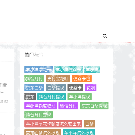
热门标签
羊小咩享花卡
羊小咩便荔卡
羊小咩
抖音月付
支付宝花呗
便荔卡包
消费
京东白条
白条提现
便荔卡
花呗
当现
京东
抖音月付提现
羊小咩提现
08-02
羊小咩额度取现
微信分付
京东白条提现
抖音月付套现
羊小咩享花卡额度怎么套出来
白条
京东白条怎么提现
羊小咩怎么提现