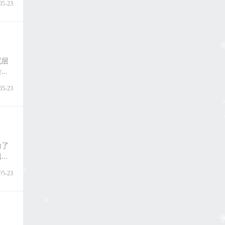
05-23
式层
会有
05-23
为了
出一
05-23