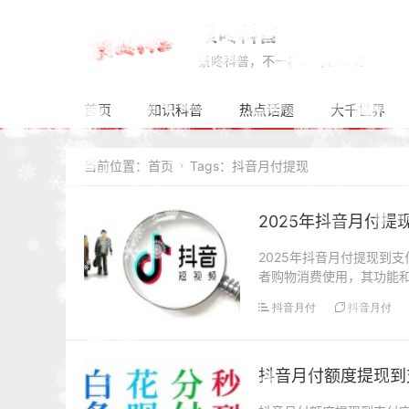
景咚科普
景咚科普，不一样的博客网站
首页
知识科普
热点话题
大千世界
当前位置：
首页
Tags：抖音月付提现

2025年抖音月付
2025年抖音月付提现到
者购物消费使用，其功能
金使用随着移动支...
抖音月付
抖音月付
​抖音月付额度提现