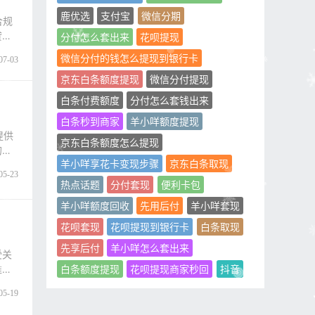
鹿优选
支付宝
微信分期
合规
贷工
分付怎么套出来
花呗提现
微信分付的钱怎么提现到银行卡
07-03
京东白条额度提现
微信分付提现
白条付费额度
分付怎么套钱出来
白条秒到商家
羊小咩额度提现
提供
京东白条额度怎么提现
的情
羊小咩享花卡变现步骤
京东白条取现
05-23
热点话题
分付套现
便利卡包
羊小咩额度回收
先用后付
羊小咩套现
花呗套现
花呗提现到银行卡
白条取现
先享后付
羊小咩怎么套出来
受关
维码
白条额度提现
花呗提现商家秒回
抖音
05-19