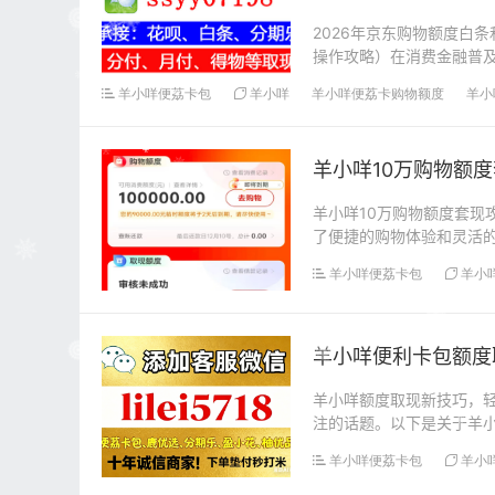
2026年京东购物额度白
操作攻略）在消费金融普
具，为用户提供了...
羊小咩便荔卡包
羊小咩
羊小咩便荔卡购物额度
羊小
羊小咩10万购物额
羊小咩10万购物额度套现
了便捷的购物体验和灵活
况。在本文中，我们...
羊小咩便荔卡包
羊小
羊小咩便利卡包额度
羊小咩额度取现新技巧，
注的话题。以下是关于羊小
进行交易支付...
羊小咩便荔卡包
羊小