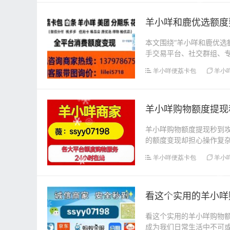
羊小咩和鹿优选额度
本文围绕“羊小咩和鹿优选
手交易平台、社交群组、
和资金安全等，为有...
羊小咩便荔卡包
羊小
羊小咩购物额度提现
羊小咩购物额度提现秒到攻
的额度变现却担心操作复杂？
羊小咩便荔卡包
羊小
看这个实用的羊小咩
看这个实用的羊小咩购物
成为我们日常生活中不可