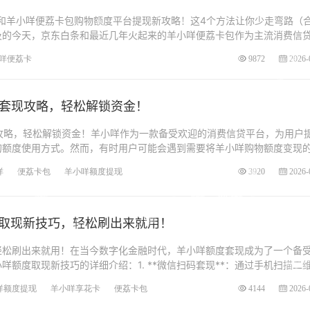
条和羊小咩便荔卡包购物额度平台提现新攻略！这4个方法让你少走弯路（
及的今天，京东白条和最近几年火起来的羊小咩便荔卡包作为主流消费信
咩便荔卡
9872
2026-
度套现攻略，轻松解锁资金！
攻略，轻松解锁资金！羊小咩作为一款备受欢迎的消费信贷平台，为用户
的额度使用方式。然而，有时用户可能会遇到需要将羊小咩购物额度变现
咩
便荔卡包
羊小咩额度提现
3920
2026-
取现新技巧，轻松刷出来就用！
轻松刷出来就用！在当今数字化金融时代，羊小咩额度套现成为了一个备
咩额度取现新技巧的详细介绍：1. **微信扫码套现**：通过手机扫描二
咩额度提现
羊小咩享花卡
便荔卡包
4144
2026-