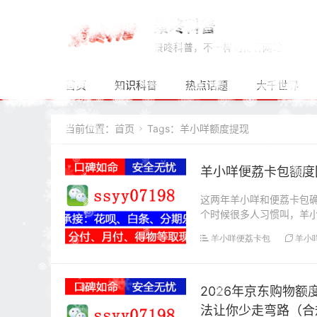
景咚科普
景咚科普，不一样的博客网站
首页
知识科普
热点话题
大千世界
当前位置：
首页
Tags：羊小咩额度提现

羊小咩便荔卡包额度
这两年羊小咩和便荔卡包确
个时候很多人习惯叫，羊
的两个端，现在便...
羊小咩便荔卡包
羊小
2026年京东购物
法让你少走弯路（合