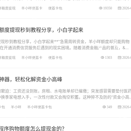
咩额度提现
羊小咩便荔卡
便荔卡包
19350
2026-
额度提现秒到教程分享，小白学起来
现秒到教程分享，小白学起来**"急需周转资金，羊小咩额度却只能购物
户在开通消费信贷服务后遇到的现实困境。随着消费金融产品的普及，&...
咩额度提现
羊小咩便荔卡
便荔卡包
1303
2026-
神器，轻松化解资金小高峰
的窘迫：工资还没到账，房租、水电账单却已催缴；突发感冒需要垫付医
中换季家电想入手，一次性付款又会掏空积蓄。这种猝不及防的“资金小高
.
卡包
羊小咩
羊小咩便荔卡包
349
2026-
小程序购物额度怎么提现金的？