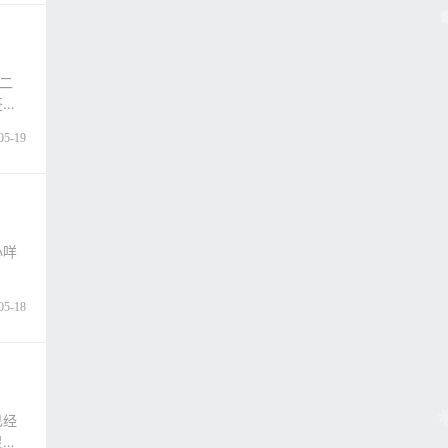
二
签订
05-19
小咩
05-18
已经
灵活