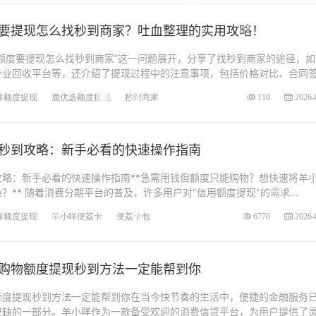
要提现怎么找秒到商家？吐血整理的实用攻略！
额度要提现怎么找秒到商家”这一问题展开，分享了找秒到商家的途径，如
专业回收平台等，还介绍了提现过程中的注意事项，包括价格对比、合同
咩额度提现
鹿优选额度提现
秒到商家
110
2026-
秒到攻略：新手必看的快速操作指南
略：新手必看的快速操作指南**急需用钱但额度只能购物？想快速将羊
** 随着消费分期平台的普及，许多用户对"信用额度提现"的需求...
咩额度提现
羊小咩便荔卡
便荔卡包
6770
2026-
购物额度提现秒到方法一定能帮到你
额度提现秒到方法一定能帮到你在当今快节奏的生活中，便捷的金融服务
或缺的一部分。羊小咩作为一款备受欢迎的消费信贷平台，为用户提供了