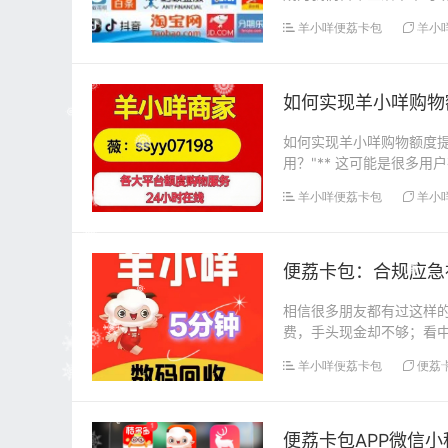
的购物额度，方便大家...
羊小咩便荔卡包
羊小
如何实现羊小咩购物
如何实现羊小咩购物额度提
用？"** 这可能是很多用
羊小咩便荔卡包
羊小
便荔卡包：合规应急
相信很多朋友都有过这样
费，手头现金却不够；看
峰”，不用慌，今天给大家..
羊小咩便荔卡包
便荔
便荔卡包APP微信