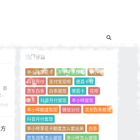
热门标签
羊小咩享花卡
羊小咩便荔卡
羊小咩
抖音月付
支付宝花呗
便荔卡包
，那
京东白条
白条提现
便荔卡
花呗
块儿
京东
抖音月付提现
羊小咩提现
07-03
羊小咩额度取现
微信分付
京东白条提现
抖音月付套现
个方
羊小咩享花卡额度怎么套出来
白条
京东白条怎么提现
羊小咩怎么提现