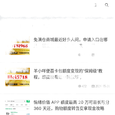
景咚科普
导航
搜索
当前位置：
首页
Tags：先享后付

兔满仓商城最近好多人问，申请入口在哪
儿、额度怎么提现出来，攻略来啦
244
2026-06-25
羊小咩便荔卡包额度变现的“保姆级”教
程，想提现看这一篇就够了
432
2026-05-31
情绪价值 APP 额度最高 20 万可最长可分
360 天还，购物额度转售变拿现金攻略