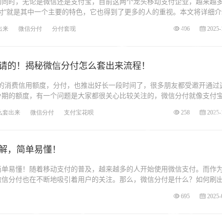
的同时，无论是微信还是支付宝，目前这两个龙头移动支付企业，越来越
付”就是其中一个主要的特色，它也得到了更多的人的重视。本文将详细介
出来
微信分付
分付套现
406
2025-
请的！揭秘微信分付怎么套出来流程！
出的消费信用额度，分付，也推出好长一段时间了，很多朋友都受邀开通过
分期的额度，有一个问题是大家都很关心比较关注的，微信分付就像支付
么套出来
微信分付
支付宝花呗
258
2025-
解，简单易懂！
简单易懂！随着移动支付的普及，越来越多的人开始使用微信支付。而作
微信分付也在不断地吸引着用户的关注。那么，微信分付是什么？如何刷
695
2025-