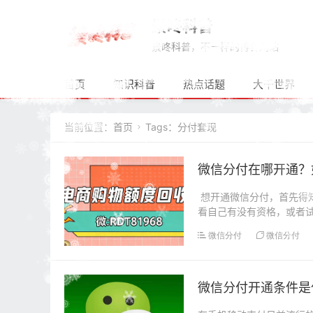
景咚科普
景咚科普，不一样的博客网站
首页
知识科普
热点话题
大千世界
当前位置：
首页
Tags：分付套现

微信分付在哪开通？
想开通微信分付，首先得知
看自己有没有资格，或者
够...
微信分付
微信分付
微信分付开通条件是