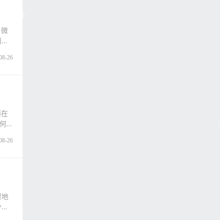
。微
利用
08-26
而在
何
08-26
覆地
分。