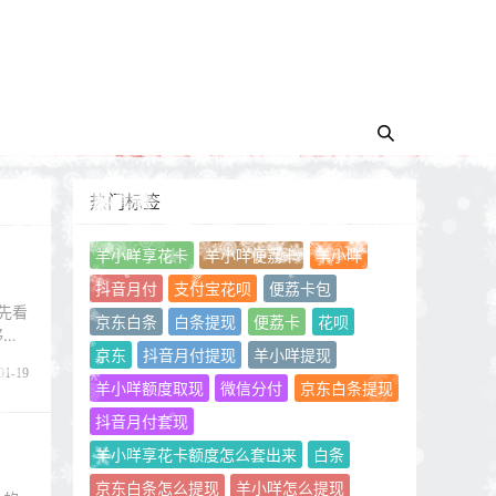
热门标签
羊小咩享花卡
羊小咩便荔卡
羊小咩
抖音月付
支付宝花呗
便荔卡包
先看
京东白条
白条提现
便荔卡
花呗
够不
京东
抖音月付提现
羊小咩提现
01-19
羊小咩额度取现
微信分付
京东白条提现
抖音月付套现
羊小咩享花卡额度怎么套出来
白条
京东白条怎么提现
羊小咩怎么提现