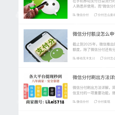
在手机移动支付日益流行
人熟悉并使用，而“微信分
微信分付的开通条件...
微信分付
分付怎么套
微信分付额度怎么申
截止到2025年，微信推
额度，除了微信分付还有
呗一样，都是是平...
移动无卡支付
分付怎
微信分付刷出方法详
微信分付刷出方法详解，
信支付的一项重要功能，
信分付呢？本文将为大...
微信分付
分付套现