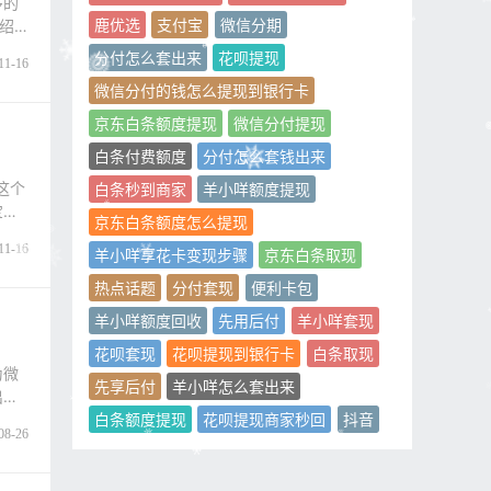
多的
鹿优选
支付宝
微信分期
绍
分付怎么套出来
花呗提现
11-16
微信分付的钱怎么提现到银行卡
京东白条额度提现
微信分付提现
白条付费额度
分付怎么套钱出来
这个
白条秒到商家
羊小咩额度提现
宝花
京东白条额度怎么提现
11-16
羊小咩享花卡变现步骤
京东白条取现
热点话题
分付套现
便利卡包
羊小咩额度回收
先用后付
羊小咩套现
花呗套现
花呗提现到银行卡
白条取现
为微
先享后付
羊小咩怎么套出来
出微
白条额度提现
花呗提现商家秒回
抖音
08-26