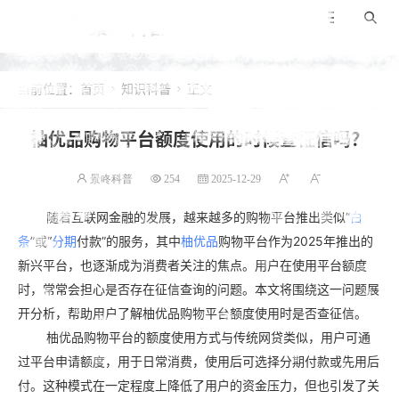
景咚科普
导航
搜索
当前位置：
首页
知识科普
正文


柚优品购物平台额度使用的时候查征信吗？
景咚科普
254
2025-12-29
随着互联网金融的发展，越来越多的购物平台推出类似“
白
条
”或“
分期
付款”的服务，其中
柚优品
购物平台作为2025年推出的
新兴平台，也逐渐成为消费者关注的焦点。用户在使用平台额度
时，常常会担心是否存在征信查询的问题。本文将围绕这一问题展
开分析，帮助用户了解柚优品购物平台额度使用时是否查征信。
柚优品购物平台的额度使用方式与传统网贷类似，用户可通
过平台申请额度，用于日常消费，使用后可选择分期付款或先用后
付。这种模式在一定程度上降低了用户的资金压力，但也引发了关