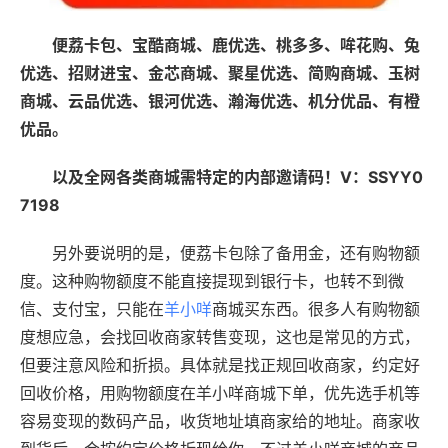
便荔卡包、宝酷商城、鹿优选、桃多多、哞花购、兔
优选、招财进宝、金芯商城、聚星优选、简购商城、玉树
商城、云品优选、银河优选、瀚海优选、机分优品、有橙
优品。
以及全网各类商城需特定的内部邀请码！V：SSYY0
7198
另外要说明的是，便荔卡包除了备用金，还有购物额
度。这种购物额度不能直接提现到银行卡，也转不到微
信、支付宝，只能在
羊小咩
商城买东西。很多人有购物额
度想应急，会找回收商家转售变现，这也是常见的方式，
但要注意风险和折损。具体就是找正规回收商家，约定好
回收价格，用购物额度在羊小咩商城下单，优先选手机等
容易变现的数码产品，收货地址填商家给的地址。商家收