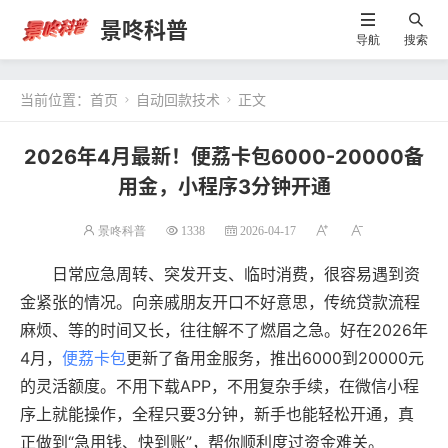
景咚科普
导航
搜索
当前位置：
首页
自动回款技术
正文


2026年4月最新！便荔卡包6000-20000备
用金，小程序3分钟开通
景咚科普
1338
2026-04-17
日常应急周转、突发开支、临时消费，很容易遇到资
金紧张的情况。向亲戚朋友开口不好意思，传统贷款流程
麻烦、等的时间又长，往往解不了燃眉之急。好在2026年
4月，
便荔卡包
更新了备用金服务，推出6000到20000元
的灵活额度。不用下载APP，不用复杂手续，在微信小程
序上就能操作，全程只要3分钟，新手也能轻松开通，真
正做到“急用钱、快到账”，帮你顺利度过资金难关。