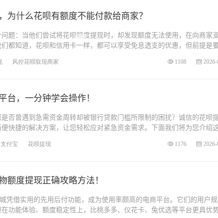
，为什么花呗有额度不能付款给商家？
个问题：当他们尝试将花呗额度提现时，却发现额度无法使用，在向商家
我们都知道，花呗和信用卡一样，都可以享受免息透支的优惠，但前提是
现
风控花呗取现商家
1108
2026-
平台，一分钟学会操作！
您是否曾遇到急需资金周转却被银行贷款门槛所限制的困扰？诚信的花呗
简便快捷的解决方案，让您轻松应对紧急资金需求。下面我们将为您介绍
支付宝
花呗提现
1176
2026-
物额度提现正确攻略方法！
酷商城凭借实用的先用后付功能，成为使用率颇高的电商平台。它们的用户规
但在功能体验、额度稳定性上，比桃多多、仪花卡、兔优选等平台更具优