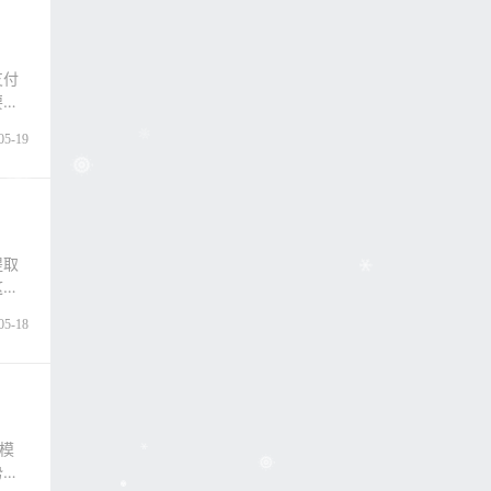
支付
要有
05-19
提取
这个
05-18
模
势，