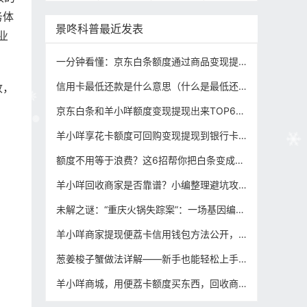
务体
景咚科普最近发表
业
一分钟看懂：京东白条额度通过商品变现提现的6种方式+3个避坑要点
信用卡最低还款是什么意思（什么是最低还款额）
收，
京东白条和羊小咩额度变现提现出来TOP6推荐，附合规操作流程+风险提示
羊小咩享花卡额度可回购变现提现到银行卡的前提条件？攻略方法全解析！
额度不用等于浪费？这6招帮你把白条变成应急备用金，请远离非法套现（内附合规变现操作攻略）
羊小咩回收商家是否靠谱？小编整理避坑攻略，让提现安心轻松！
未解之谜：“重庆火锅失踪案”：一场基因编辑下的跨国食罪链？到底是怎么回事，我们来扒一扒！
羊小咩商家提现便荔卡信用钱包方法公开，下单即回款的模式解密（合规回收变现攻略）！
葱姜梭子蟹做法详解——新手也能轻松上手的经典海鲜菜谱
羊小咩商城，用便荔卡额度买东西，回收商家确凿证据秒到账攻略！