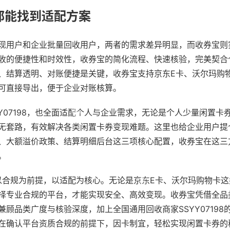
都能找到适配方案
现用户和企业批量回收用户，两者的需求差异明显，而收券宝则
收的便捷性和时效性，收券宝的简化流程、快速核验，完美契合
、结算透明、对账便捷是关键，收券宝支持京东E卡、沃尔玛购
可直接导出，便于企业对账核算。
Y07198，也全面适配个人与企业需求，无论是个人少量闲置卡
无套路，有效解决各类闲置卡券变现难题。这里也给企业用户提
、大额溢价政策、结算明细后台这三项核心配置，收券宝在这三
。
以合规为前提，以适配为核心。无论是京东E卡、沃尔玛购物卡这
择专业合规的平台，才能实现安全、高效变现。收券宝凭借全品
顾品类广度与核验深度，加上全国通用回收商家SSYY07198
在确认平台资质合规的前提下，因卡制宜，轻松实现闲置卡券的