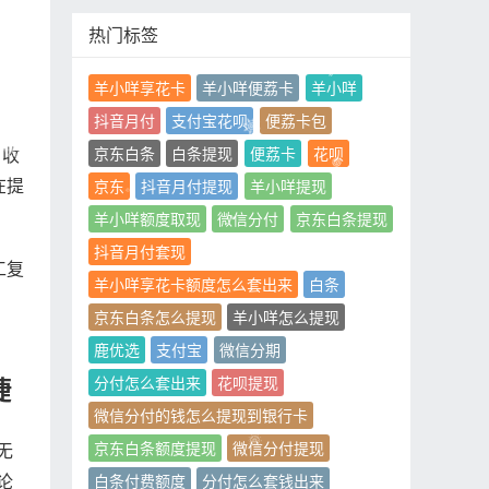
热门标签
羊小咩享花卡
羊小咩便荔卡
羊小咩
抖音月付
支付宝花呗
便荔卡包
京东白条
白条提现
便荔卡
花呗
。收
在提
京东
抖音月付提现
羊小咩提现
羊小咩额度取现
微信分付
京东白条提现
抖音月付套现
工复
羊小咩享花卡额度怎么套出来
白条
京东白条怎么提现
羊小咩怎么提现
鹿优选
支付宝
微信分期
分付怎么套出来
花呗提现
捷
微信分付的钱怎么提现到银行卡
京东白条额度提现
微信分付提现
无
论
白条付费额度
分付怎么套钱出来