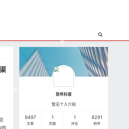
渠
景咚科普
暂无个人介绍
9497
1
1
8291
京
文章
页面
评论
附件
收的