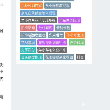
户
白条秒到商家
羊小咩额度提现
京东白条额度怎么提现
羊小咩享花卡变现步骤
京东白条取现
热点话题
分付套现
便利卡包
据
羊小咩额度回收
先用后付
羊小咩套现
花呗套现
花呗提现到银行卡
白条取现
先享后付
羊小咩怎么套出来
白条额度提现
花呗提现商家秒回
抖音
沃
卡
核
围