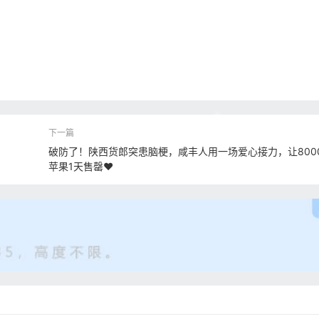
破防了！陕西货郎突患脑梗，咸丰人用一场爱心接力，让800
苹果1天售罄❤️