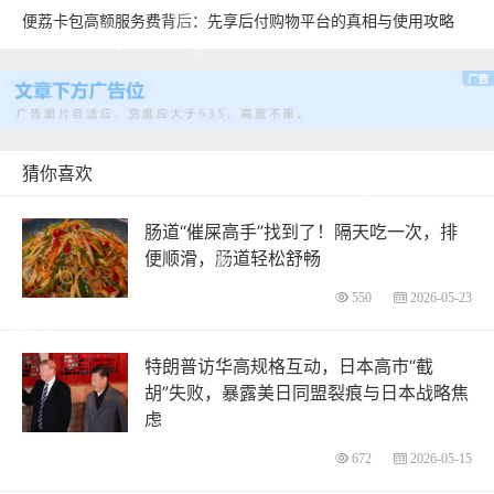
便荔卡包高额服务费背后：先享后付购物平台的真相与使用攻略
猜你喜欢
肠道“催屎高手”找到了！隔天吃一次，排
便顺滑，肠道轻松舒畅
550
2026-05-23
特朗普访华高规格互动，日本高市“截
胡”失败，暴露美日同盟裂痕与日本战略焦
虑
672
2026-05-15