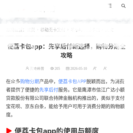
景咚科普
导航
搜索
当前位置：
首页
移动无卡支付
羊小咩便荔卡包
正文



便荔卡包app：先享后付新选择，购物分期全
攻略
景咚科普
205
2026-05-10
在众多
购物分期
产品中，
便荔卡包APP
脱颖而出，为消费
者提供了便捷的
先享后付
服务。它是鹰潭市信江广达小额
贷款股份有限公司联合持牌金融机构推出的，类似于支付
宝花呗、京东白条，能给予用户可用于消费分期的购物额
度。
便荔卡包app的使用与额度