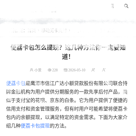
景咚科普
导航
搜索
当前位置：
首页
移动无卡支付
羊小咩便荔卡包
正文



便荔卡包怎么提现？这几种方法你一定要知
道！
小景
228
2026-05-10
便荔卡包
是鹰潭市信江广达小额贷款股份有限公司联合持
牌金融机构为用户提供分期服务的一款先享后付产品，类
似于支付宝的花呗、京东的白条。它为用户提供了便捷的
信用支付和资金管理服务，但有时用户可能希望将便荔卡
包内的余额提现，以满足特定的资金需求。下面为大家介
绍几种
便荔卡包提现
的方法。