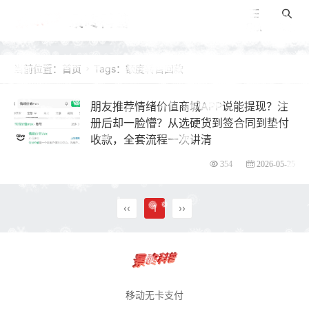
景咚科普
导航
搜索
当前位置：
首页
Tags：额度转售回款

朋友推荐情绪价值商城APP说能提现？注
册后却一脸懵？从选硬货到签合同到垫付
收款，全套流程一次讲清
354
2026-05-25
‹‹
1
››
移动无卡支付