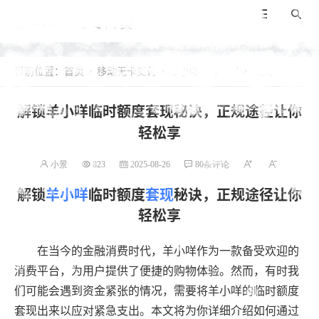
景咚科普
导航
搜索
当前位置：
首页
移动无卡支付
羊小咩便荔卡包
正文



​解锁羊小咩临时额度套现秘诀，正规途径让你
轻松享
小景
823
2025-08-26
80条评论
解锁
羊小咩
临时额度
套现
秘诀，正规途径让你
轻松享
在当今的金融消费时代，羊小咩作为一款备受欢迎的
消费平台，为用户提供了便捷的购物体验。然而，有时我
们可能会遇到资金紧张的情况，需要将羊小咩的临时额度
套现出来以应对紧急支出。本文将为你详细介绍如何通过