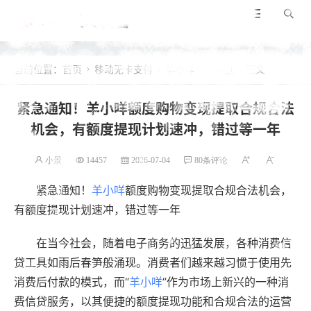
景咚科普
导航
搜索
当前位置：
首页
移动无卡支付
羊小咩便荔卡包
正文



紧急通知！羊小咩额度购物变现提取合规合法
机会，有额度提现计划速冲，错过等一年
小景
14457
2026-07-04
80条评论
紧急通知！
羊小咩
额度购物变现提取合规合法机会，
有额度提现计划速冲，错过等一年
在当今社会，随着电子商务的迅猛发展，各种消费信
贷工具如雨后春笋般涌现。消费者们越来越习惯于使用先
消费后付款的模式，而“
羊小咩
”作为市场上新兴的一种消
费信贷服务，以其便捷的额度提现功能和合规合法的运营