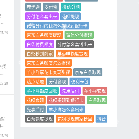
鹿优选
支付宝
微信分期
流
分付怎么套出来
花呗提现
户快
微信分付的钱怎么提现到银行卡
05-29
京东白条额度提现
微信分付提现
白条付费额度
分付怎么套钱出来
白条秒到商家
羊小咩额度提现
京东白条额度怎么提现
各类
羊小咩享花卡变现步骤
京东白条取现
关
热点话题
分付套现
便利卡包
05-29
羊小咩额度回收
先用后付
羊小咩套现
花呗套现
花呗提现到银行卡
白条取现
先享后付
羊小咩怎么套出来
面就
白条额度提现
花呗提现商家秒回
抖音
确一
05-29