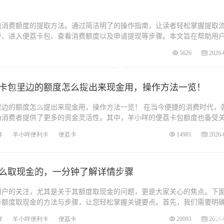
包消费额度的提取方法。通过简洁明了的操作指南，让读者轻松掌握提取
户、进入便荔卡包、查看消费额度以及申请提现等步骤。本文旨在帮助用
.
5626
2026-
卡包里边的额度怎么提出来现金用，操作方法一览！
里边的额度怎么提出来现金用，操作方法一览！ 在当今便捷的消费时代，
为消费者提供了更多的资金灵活性。其中，羊小咩的便荔卡包额度也备受
咩
羊小咩便利卡
便荔卡
14981
2026-
么取现金的，一分钟了解详情步骤
用户的关注，尤其是关于其额度取现金的问题，更是大家关心的焦点。下
卡额度取现金的方法与步骤，让您轻松掌握关键要点。首先，我们需要明
咩
羊小咩便利卡
便荔卡
20093
2026-