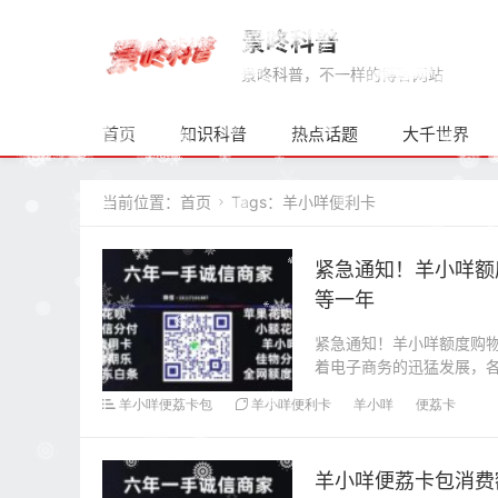
景咚科普
景咚科普，不一样的博客网站
首页
知识科普
热点话题
大千世界
当前位置：
首页
Tags：羊小咩便利卡

紧急通知！羊小咩额
等一年
紧急通知！羊小咩额度购
着电子商务的迅猛发展，
款的模式，而“羊小咩...
羊小咩便荔卡包
羊小咩便利卡
羊小咩
便荔卡
羊小咩便荔卡包消费