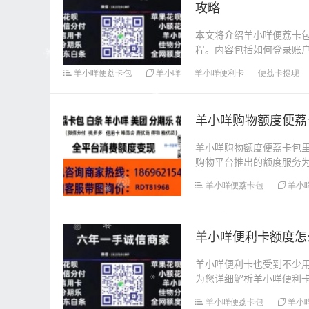
攻略
本文将介绍羊小咩便荔卡
程。内容包括如何登录账
速了解并成功提取羊小咩..
羊小咩便荔卡包
羊小咩
羊小咩便利卡
便荔卡提现
羊小咩购物额度便荔
羊小咩购物额度便荔卡包
购物平台推出的额度服务
注，不少用户好奇如何...
羊小咩便荔卡包
羊小
羊小咩便利卡额度怎
羊小咩便利卡也受到不少
为您详细解析羊小咩便利
点，羊小咩便利卡的额...
羊小咩便荔卡包
羊小