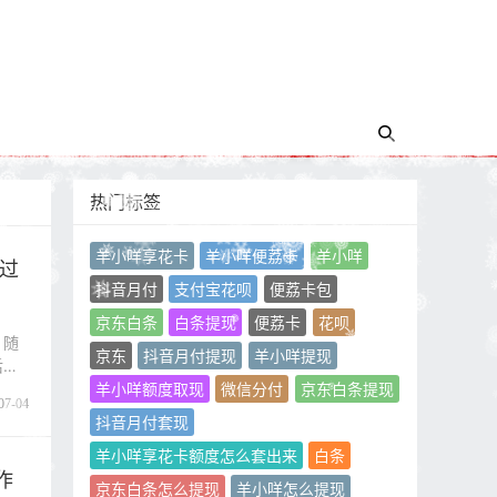
热门标签
羊小咩享花卡
羊小咩便荔卡
羊小咩
过
抖音月付
支付宝花呗
便荔卡包
京东白条
白条提现
便荔卡
花呗
，随
京东
抖音月付提现
羊小咩提现
后付
羊小咩额度取现
微信分付
京东白条提现
07-04
抖音月付套现
羊小咩享花卡额度怎么套出来
白条
作
京东白条怎么提现
羊小咩怎么提现