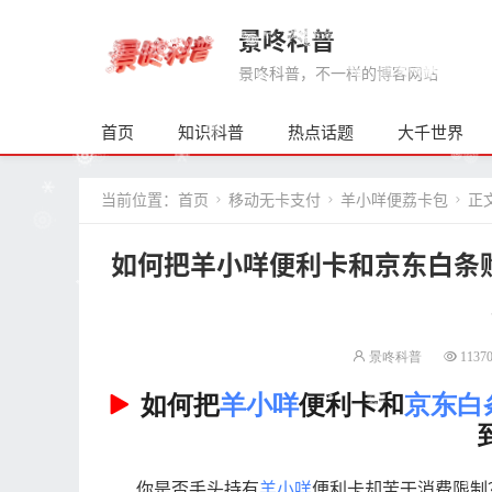
景咚科普
景咚科普，不一样的博客网站
首页
知识科普
热点话题
大千世界
当前位置：
首页
移动无卡支付
羊小咩便荔卡包
正



如何把羊小咩便利卡和京东白条
景咚科普
1137
如何把
羊小咩
便利卡和
京东白
你是否手头持有
羊小咩
便利卡却苦于消费限制