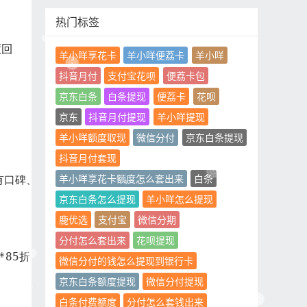
热门标签
度回
羊小咩享花卡
羊小咩便荔卡
羊小咩
抖音月付
支付宝花呗
便荔卡包
京东白条
白条提现
便荔卡
花呗
京东
抖音月付提现
羊小咩提现
羊小咩额度取现
微信分付
京东白条提现
抖音月付套现
羊小咩享花卡额度怎么套出来
白条
**有口碑、有担保交易机制的专业网站/APP平台**（注意：
京东白条怎么提现
羊小咩怎么提现
鹿优选
支付宝
微信分期
分付怎么套出来
花呗提现
*85折-95折**（具体看商品和操作方式）。
微信分付的钱怎么提现到银行卡
京东白条额度提现
微信分付提现
白条付费额度
分付怎么套钱出来