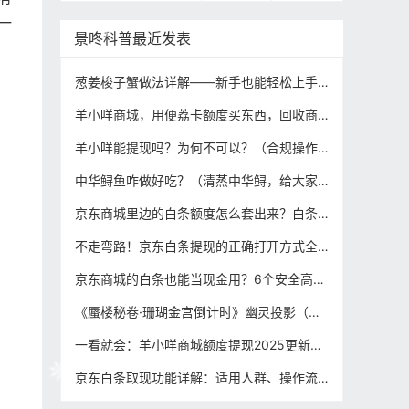
一
景咚科普最近发表
葱姜梭子蟹做法详解——新手也能轻松上手的经典海鲜菜谱
羊小咩商城，用便荔卡额度买东西，回收商家确凿证据秒到账攻略！
羊小咩能提现吗？为何不可以？（合规操作变现攻略分享）
中华鲟鱼咋做好吃？（清蒸中华鲟，给大家出一个家庭版的教程）
京东商城里边的白条额度怎么套出来？白条如何提现,分享这6种合规安全提取方法！
不走弯路！京东白条提现的正确打开方式全在这儿了（合规变现攻略）
京东商城的白条也能当现金用？6个安全高效的白条额度变现提现技巧汇总！
《蜃楼秘卷·珊瑚金宫倒计时》幽灵投影（海市蜃楼科学解释）
一看就会：羊小咩商城额度提现2025更新的3个方法，看到就是赚到！
京东白条取现功能详解：适用人群、操作流程与合规建议