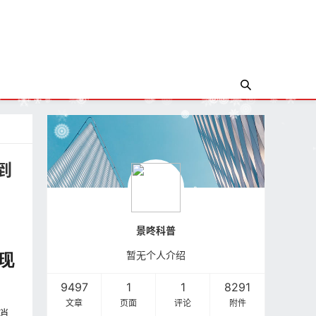
到
景咚科普
暂无个人介绍
现
9497
1
1
8291
文章
页面
评论
附件
消