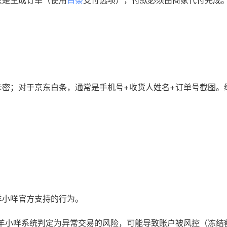
只是生成订单（使用
白条
支付选项），付款必须由商家代付完成
卡密；对于京东白条，通常是手机号+收货人姓名+订单号截图。
羊小咩官方支持的行为。
/羊小咩系统判定为异常交易的风险，可能导致账户被风控（冻结