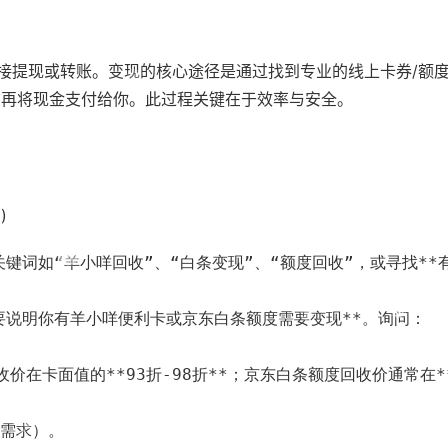
接提现或转账。变现的核心途径是通过找到专业的线上卡券/额
，再将现金支付给你。此过程关键在于效率与安全。
)
搜索关键词如“羊小咩回收”、“白条变现”、“额度回收”，或寻找
简要说明你有羊小咩便利卡或京东白条额度需要变现**。询问：
回收价在卡面值的**93折-98折**；京东白条额度回收价通常在*
心需求）。