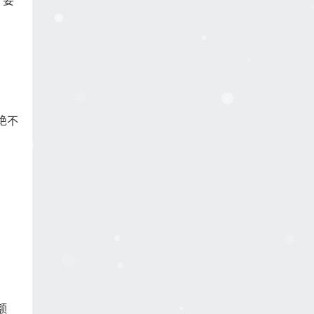
。要
绝不
额