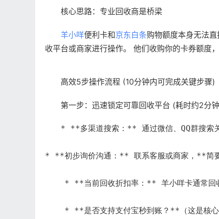
核心思路：专业回收商是桥梁
羊小咩
便利卡和
京东白条
购物额度本身无法直
收平台或商家进行操作。 他们收购你的卡券额度
高效5步操作流程 (10分钟内可完成关键步骤)
第一步：迅速锁定可靠回收平台 (耗时约2分钟
* **多渠道搜索：** 通过微信、QQ群
* **初步询价沟通：** 联系客服或商家，**
    * **当前回收折扣率：** 羊小咩卡通常
    * **是否支持支付宝秒到账？**（这是核