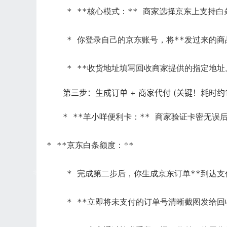
    * **核心模式：** 商家选择京东上支
    * 你登录自己的京东账号，将**发过来的商
    * **收货地址填写回收商家提供的指定地
第三步：生成订单 + 商家代付 (关键！耗时约1
* **羊小咩便利卡：** 商家验证卡密无
* **京东白条额度：**
    * 完成第二步后，你生成京东订单**到达
    * **立即将未支付的订单号清晰截图发给