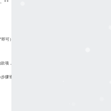
知。**（注意：这是额度变现的核心操作，你全程无需垫付资金）
”即可）。
的款项，通过支付宝转账方式支付给你！** (部分有实力的平
核心步骤通常在10分钟内即可高效搞定**（沟通顺畅、操作熟