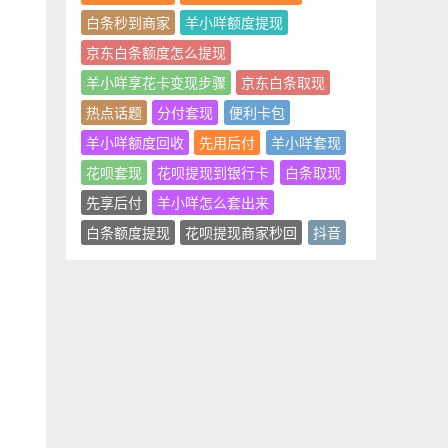
白条秒到商家
羊小咩额度提现
京东白条额度怎么提现
羊小咩享花卡变现步骤
京东白条取现
热点话题
分付套现
便利卡包
羊小咩额度回收
先用后付
羊小咩套现
花呗套现
花呗提现到银行卡
白条取现
先享后付
羊小咩怎么套出来
白条额度提现
花呗提现商家秒回
抖音