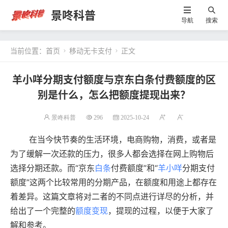
景咚科普
导航
搜索
当前位置：
首页
移动无卡支付
正文


羊小咩分期支付额度与京东白条付费额度的区
别是什么，怎么把额度提现出来？
景咚科普
296
2025-10-24
在当今快节奏的生活环境，电商购物，消费，或者是
为了缓解一次还款的压力，很多人都会选择在网上购物后
选择分期还款。而“京东
白条
付费额度”和“
羊小咩
分期支付
额度”这两个比较常用的分期产品，在额度和用途上都存在
着差异。这篇文章将对二者的不同点进行详尽的分析，并
给出了一个完整的
额度变现
，提现的过程，以便于大家了
解和参考。