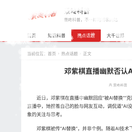
景咚科普
景咚科普，不一样的博客网站
首页
知识科普
热点话题
大千世界
当前位置：
首页
热点话题
正文


邓紫棋直播幽默否认A
景咚科普
近日，邓紫棋在直播中幽默回应“被AI替换”
直播中，她捏着自己的脸与网友互动，调侃道“AI
象的关注与思考。
邓紫棋被传“AI替换”，并非个例。随着AI技术