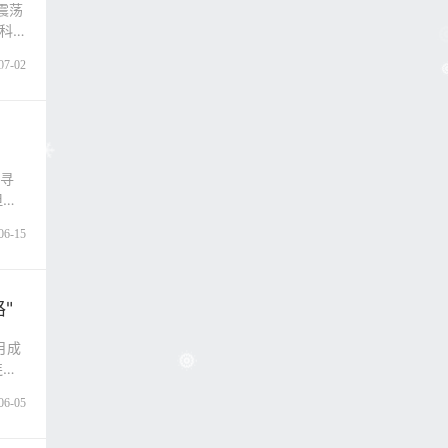
震荡
科
07-02
个寻
但今
06-15
"
月成
连铺
06-05