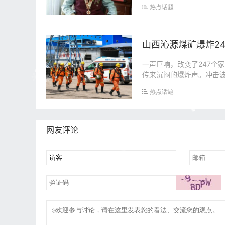
1923年...
热点话题
山西沁源煤矿爆炸2
一声巨响，改变了247个
传来沉闷的爆炸声。冲击
时过去了。...
热点话题
网友评论