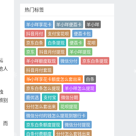
热门标签
羊小咩享花卡
羊小咩便荔卡
羊小咩
抖音月付
支付宝花呗
便荔卡包
京东白条
白条提现
便荔卡
花呗
京东
抖音月付提现
羊小咩提现
诸
羊小咩额度取现
微信分付
京东白条提现
他人
抖音月付套现
羊小咩享花卡额度怎么套出来
白条
京东白条怎么提现
羊小咩怎么提现
独
鹿优选
支付宝
微信分期
辨别
分付怎么套出来
花呗提现
微信分付的钱怎么提现到银行卡
，而
京东白条额度提现
微信分付提现
白条付费额度
分付怎么套钱出来