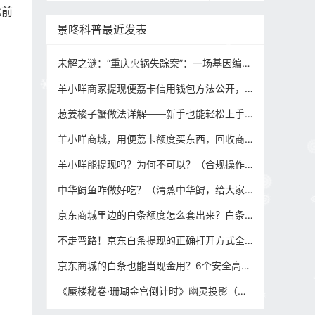
此前
景咚科普最近发表
未解之谜：“重庆火锅失踪案”：一场基因编辑下的跨国食罪链？到底是怎么回事，我们来扒一扒！
羊小咩商家提现便荔卡信用钱包方法公开，下单即回款的模式解密（合规回收变现攻略）！
葱姜梭子蟹做法详解——新手也能轻松上手的经典海鲜菜谱
羊小咩商城，用便荔卡额度买东西，回收商家确凿证据秒到账攻略！
羊小咩能提现吗？为何不可以？（合规操作变现攻略分享）
中华鲟鱼咋做好吃？（清蒸中华鲟，给大家出一个家庭版的教程）
京东商城里边的白条额度怎么套出来？白条如何提现,分享这6种合规安全提取方法！
不走弯路！京东白条提现的正确打开方式全在这儿了（合规变现攻略）
京东商城的白条也能当现金用？6个安全高效的白条额度变现提现技巧汇总！
《蜃楼秘卷·珊瑚金宫倒计时》幽灵投影（海市蜃楼科学解释）