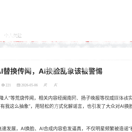
个人关注
I替换传闻，AI换脸乱象该被警惕
221
2026-05-06
“克隆人”等荒唐传闻，相关内容经闽南网、扬子晚报等权威媒体核
没有我这么抽象”，用轻松的方式化解谣言，也引发了大众对AI换
飞速发展，AI换脸、AI合成内容愈发逼真，不仅明星频繁被造谣“被