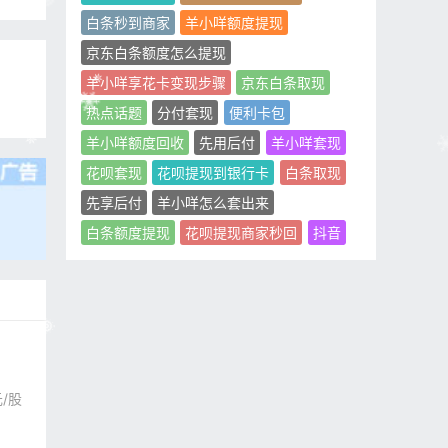
白条秒到商家
羊小咩额度提现
京东白条额度怎么提现
羊小咩享花卡变现步骤
京东白条取现
热点话题
分付套现
便利卡包
羊小咩额度回收
先用后付
羊小咩套现
花呗套现
花呗提现到银行卡
白条取现
先享后付
羊小咩怎么套出来
白条额度提现
花呗提现商家秒回
抖音
/股