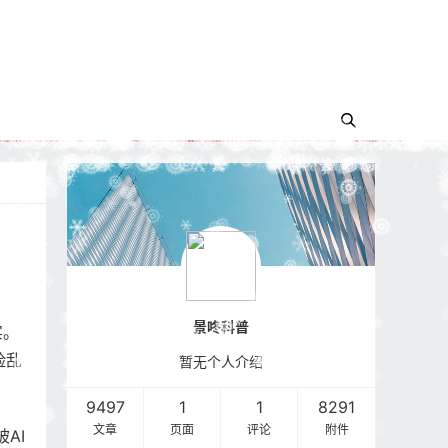
景咚科普
实。
脸乱
暂无个人介绍
9497
1
1
8291
文章
页面
评论
附件
AI