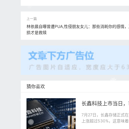
林依晨自曝曾遭PUA,性侵朋友女儿：那些消耗你的感情
损才是救赎
猜你喜欢
长鑫科技上市当日，
7月27日，长鑫存储正式在
上涨超过530%，这意味着