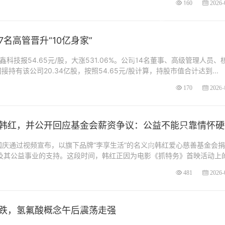
160
2026-
名高管晋升“10亿身家”
鑫科技报54.65元/股，大涨531.06%。公司14名董事、高级管理人员、
持有该公司20.34亿股，按照54.65元/股计算，持股市值合计达到...
170
2026-
韩红，并公开回应基金会薪资争议：公益不能只靠情怀硬
国庆通过视频宣布，以旗下品牌“李享生活”的名义向韩红爱心慈善基金会捐
红及其公益事业的支持。这段时间，韩红正因为电影《抓特务》首映活动上
481
2026-
跌，氢氟酸概念午后震荡走强