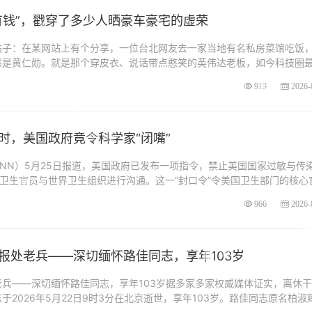
有钱”，戳穿了多少人晒豪车豪宅的虚荣
帖子：在某网站上有个分享，一位台北网友去一家当地有名私房菜馆吃饭
然是黄仁勋。就是那个穿皮衣、说话带点憨笑的英伟达老板，如今科技圈
919
2026-
时，美国政府竟令科学家“闭嘴”
NN）5月25日报道，美国政府已发布一项指令，禁止美国国家过敏与传
构的卫生官员与世界卫生组织进行沟通。这一“封口令”令美国卫生部门的核心
966
2026-
报处老兵——深切缅怀路佳同志，享年103岁
兵——深切缅怀路佳同志，享年103岁据多家多家权威媒体证实，离休干
2026年5月22日9时3分在北京逝世，享年103岁。路佳同志原名柏淑