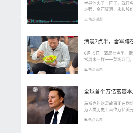
半导体火了一阵子，就在今
走强，金石资源、永和股份
技、福华尚纬...
热点话题
清晨7点半，雷军蹲
6月15日，清晨七点半，
常周末一样——菜场开门
天有点不一样。小米...
热点话题
全球首个万亿富豪本
马斯克的财富故事正在刷新
为人类历史上首位万亿美
成一条&quo...
热点话题