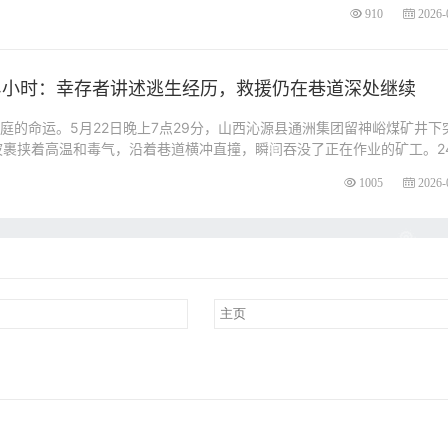
910
2026-
4小时：幸存者讲述逃生经历，救援仍在巷道深处继续
家庭的命运。5月22日晚上7点29分，山西沁源县通洲集团留神峪煤矿井下
波裹挟着高温和毒气，沿着巷道横冲直撞，瞬间吞没了正在作业的矿工。2
1005
2026-