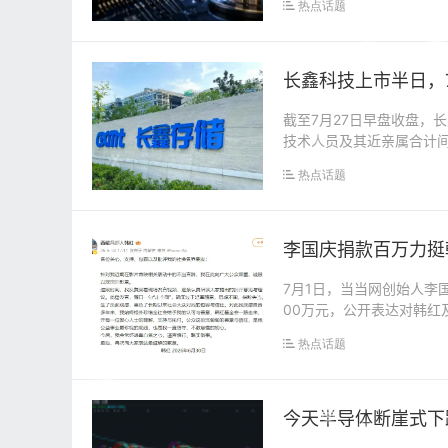
热点话题
长鑫科技上市半日，7
截至7月27日早盘收盘，长
技术人员及其近亲属合计间接
热点话题
李国庆捐款百万力挺
7月1日，当当网创始人李
00万元，公开表达对韩
句“走个面”...
热点话题
今天半导体断崖式下