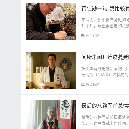
黄仁勋一句“我比较
前两天刷到个挺有意思的
巧不巧，隔壁桌坐着的竟
手可热的亿万富翁。一...
热点话题
闻所未闻！瘟疫蔓延
据美国有线电视新闻网（C
研究所（NIAID）等机
无法参与...
热点话题
最后的八路军前总情
最后的八路军前总情报处老
部、八路军女战士路佳同志于