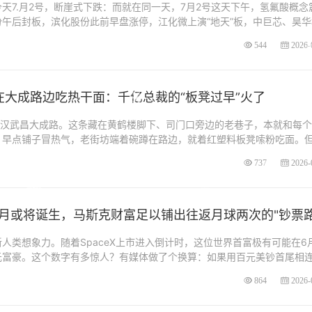
天7.月2号，断崖式下跌：而就在同一天，7月2号这天下午，氢氟酸概念
午后封板，滨化股份此前早盘涨停，江化微上演“地天”板，中巨芯、昊华
544
2026-
在大成路边吃热干面：千亿总裁的“板凳过早”火了
武汉武昌大成路。这条藏在黄鹤楼脚下、司门口旁边的老巷子，本就和每
，早点铺子冒热气，老街坊端着碗蹲在路边，就着红塑料板凳嗦粉吃面。
737
2026-
月或将诞生，马斯克财富足以铺出往返月球两次的"钞票路
人类想象力。随着SpaceX上市进入倒计时，这位世界首富极有可能在6
元富豪。这个数字有多惊人？有媒体做了个换算：如果用百元美钞首尾相
864
2026-