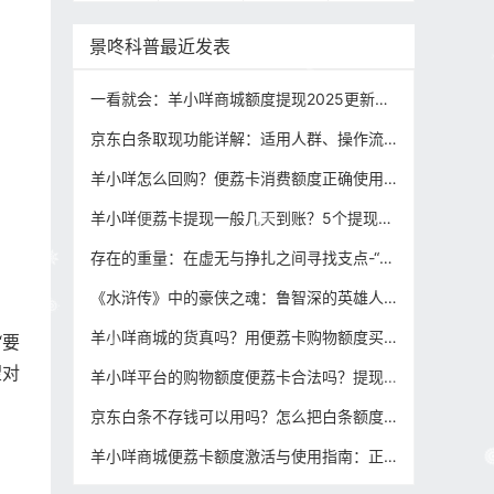
景咚科普最近发表
一看就会：羊小咩商城额度提现2025更新的3个方法，看到就是赚到！
京东白条取现功能详解：适用人群、操作流程与合规建议
羊小咩怎么回购？便荔卡消费额度正确使用方法，（合规方法分享）
羊小咩便荔卡提现一般几天到账？5个提现方法，总有一个适合你！
存在的重量：在虚无与挣扎之间寻找支点-“没有结婚，没有朋友，没有工作，究竟是为了什么活到现在？”
《水浒传》中的豪侠之魂：鲁智深的英雄人生与精神追求
羊小咩商城的货真吗？用便荔卡购物额度买东西变现，商品是否有问题（攻略分享）
“要
望对
羊小咩平台的购物额度便荔卡合法吗？提现利息是多少？
京东白条不存钱可以用吗？怎么把白条额度提现出来用？
羊小咩商城便荔卡额度激活与使用指南：正规途径是关键