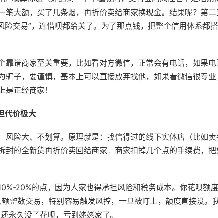
一笔大额，买了几条烟，再折价卖给商家换现金。结果呢？第二
在风险交易”，连借呗都给关了。为了那点钱，把整个信用体系都
个靠谱商家至关重要，比如看对方微信，正常会有电话，如果电
为骗子，要谨慎，基本上可以直接放弃找他，如果看微信很专业
上是正经商家！
但代价极大
、风险大、不划算。原理就是：找信得过的线下实体店（比如卖
拆封的全新货再折价卖回给商家，商家扣掉几个点的手续费，把
0%-20%的点，因为人家也得承担风险和税务成本。你花呗额度
种大额整数交易，特别容易触发风控，一旦被盯上，额度直接没。
0，还永久没了花呗，亏到姥姥家了。