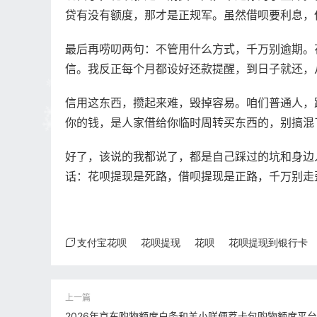
贷有没有额度，那才是正规军。虽然借呗要利息，
最后再唠叨两句：不管用什么方式，千万别逾期。
信。我反正每个月都设好还款提醒，到日子就还，
信用这东西，攒起来难，毁掉容易。咱们普通人，
你的钱，是人家借给你临时周转买东西的，别搞混
好了，该说的我都说了，都是自己踩过的坑和身边
话：花呗提现是死路，借呗提现是正路，千万别走
支付宝花呗
花呗提现
花呗
花呗提现到银行卡
2026年京东购物额度白条和羊小咩便荔卡包购物额度平