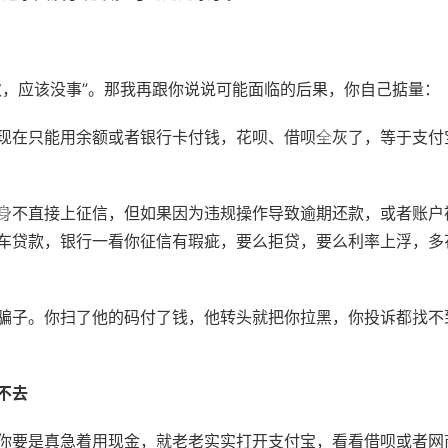
次，应该没事”。那我再跟你说说可能面临的后果，你自己掂量：
现在只能用余额或者银行卡付钱，花呗、借呗全灰了，等于支付
身不直接上征信，但如果因为违规操作导致逾期还款，或者账户
车贷款，银行一看你征信有瑕疵，要么拒贷，要么利率上浮，多
骗子。你扫了他的码付了钱，他转头就把你拉黑，你投诉都找不
不去
你要是真急着用现金，就老老实实打开支付宝，看看借呗或者网