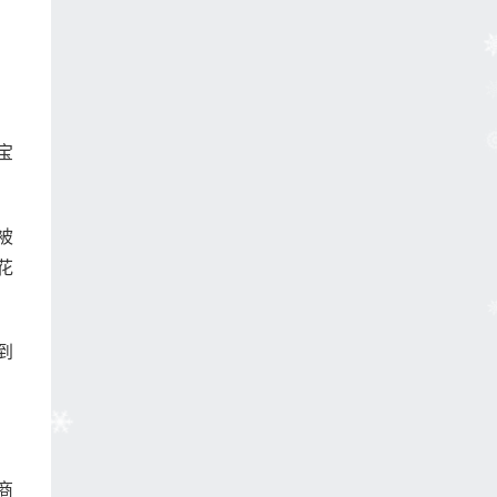
宝
被
花
到
商