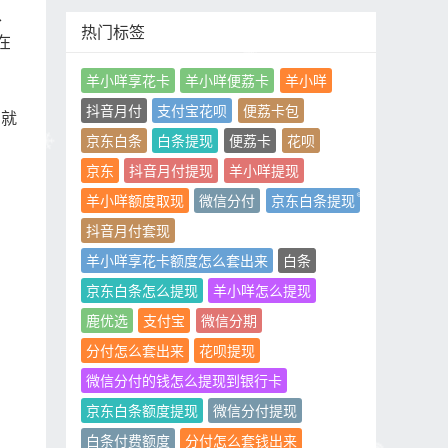
、
热门标签
在
羊小咩享花卡
羊小咩便荔卡
羊小咩
抖音月付
支付宝花呗
便荔卡包
东就
京东白条
白条提现
便荔卡
花呗
京东
抖音月付提现
羊小咩提现
羊小咩额度取现
微信分付
京东白条提现
抖音月付套现
羊小咩享花卡额度怎么套出来
白条
京东白条怎么提现
羊小咩怎么提现
鹿优选
支付宝
微信分期
分付怎么套出来
花呗提现
微信分付的钱怎么提现到银行卡
京东白条额度提现
微信分付提现
白条付费额度
分付怎么套钱出来