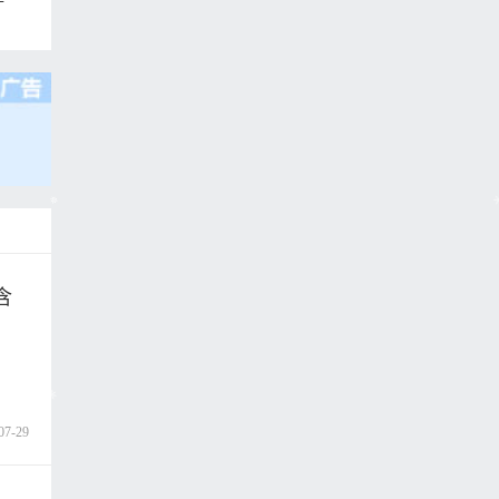
含
07-29