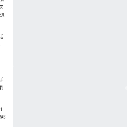
天
搭进
话
，
手
剩
1
我那