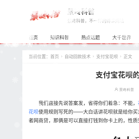
景咚科普
景咚科普，不一样的博客网站
首页
知识科普
热点话题
大千世界
当前位置：
首页
自动回款技术
支付宝花呗
正文



支付宝花呗
景咚科普
我们直接先说答案发，省得你们着急：不能，
花呗
使用规则写死的——大白话讲花呗就是给你买
者网商贷，那俩是可以直接打钱到你卡上的，性质