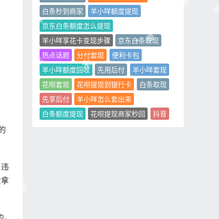
白条秒到商家
羊小咩额度提现
京东白条额度怎么提现
羊小咩享花卡变现步骤
京东白条取现
热点话题
分付套现
便利卡包
羊小咩额度回收
先用后付
羊小咩套现
花呗套现
花呗提现到银行卡
白条取现
先享后付
羊小咩怎么套出来
白条额度提现
花呗提现商家秒回
抖音
的
，违
没拿
的。