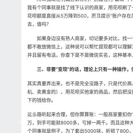
我有个同事就是找了线下认识的商家，用花呗刷了
花呗额度直接从5万降到500，而且提示“账户存
去，值吗？
如果身边没有熟人商家，切记要多对比，找一
都不敢放微信上，这种说可以帮忙提现都可以理解
并且留有电话，你查下是不是微信实名，这种基本
三、非要“变现”的话，理论上只有一种操作，
其实真要弄出来，也不是完全没路子，只是代价高
机、卖黄金的），用花呗买他家的商品，然后把没
下的钱给你。
这条路听起来合理，但你算算账：一般商家要扣你1
万，到手可能就8000多，亏掉一两千。而且这
个同事就是例子，为了套出5000块，折损了80