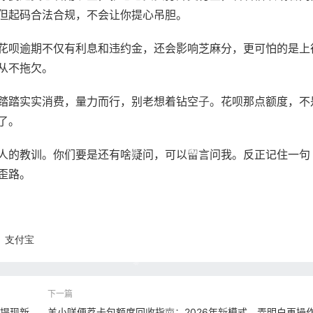
但起码合法合规，不会让你提心吊胆。
花呗逾期不仅有利息和违约金，还会影响芝麻分，更可怕的是上
从不拖欠。
踏踏实实消费，量力而行，别老想着钻空子。花呗那点额度，不
了。
人的教训。你们要是还有啥疑问，可以留言问我。反正记住一句
歪路。
支付宝
台提现新
羊小咩便荔卡包额度回收指南：2026年新模式，弄明白再操