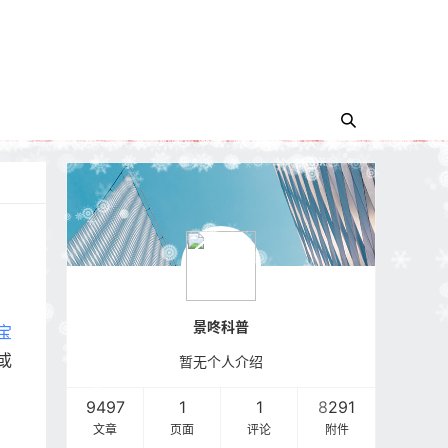
景咚科普
宝
或
暂无个人介绍
9497
1
1
8291
文章
页面
评论
附件