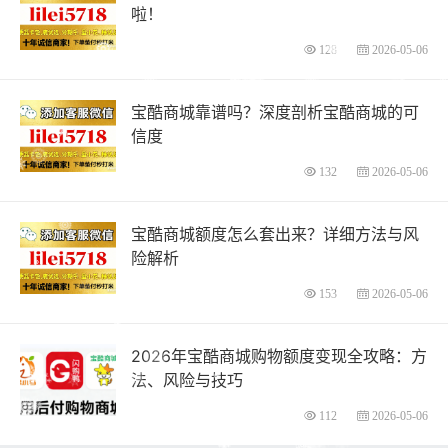
啦！
128
2026-05-06
宝酷商城靠谱吗？深度剖析宝酷商城的可
信度
132
2026-05-06
宝酷商城额度怎么套出来？详细方法与风
险解析
153
2026-05-06
2026年宝酷商城购物额度变现全攻略：方
法、风险与技巧
112
2026-05-06