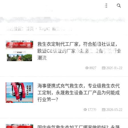
景咚科普
导航
搜索
当前位置：
首页
Tags：救生衣定制

救生衣定制代工厂家，符合船级社认证，
欧盟CE认证的厂家永晟救生设备引流行业
潮流
8927
2026-05-22
海事便携式充气救生衣，专业级救生衣代
工定制，永晟救生设备工厂产品为何能成
行业第一？
17239
2026-05-22
国内充气救生衣加工厂哪家做的好？永晟