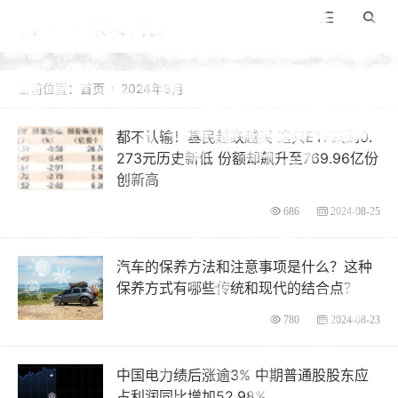
景咚科普
导航
搜索
当前位置：
首页
2024年8月

都不认输！基民越跌越买 这只ETF跌到0.
273元历史新低 份额却飙升至769.96亿份
创新高
686
2024-08-25
汽车的保养方法和注意事项是什么？这种
保养方式有哪些传统和现代的结合点？
780
2024-08-23
中国电力绩后涨逾3% 中期普通股股东应
占利润同比增加52.98%