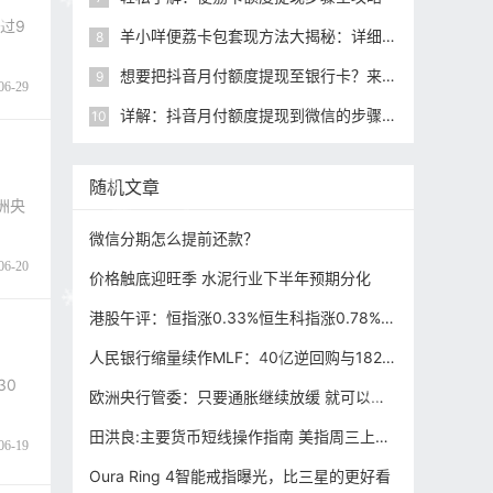
过9
羊小咩便荔卡包套现方法大揭秘：详细步骤解析
8
想要把抖音月付额度提现至银行卡？来看本文分享的全面指南！
9
06-29
详解：抖音月付额度提现到微信的步骤与注意事项
10
随机文章
洲央
微信分期怎么提前还款？
06-20
价格触底迎旺季 水泥行业下半年预期分化
港股午评：恒指涨0.33%恒生科指涨0.78%！半导体涨势强劲，京东网易涨近3%，腾讯涨近2%，联想跌超2%
人民银行缩量续作MLF：40亿逆回购与1820亿中期借贷便利操作，流动性合理充裕
30
欧洲央行管委：只要通胀继续放缓 就可以进一步降息 但利率不会回到零
田洪良:主要货币短线操作指南 美指周三上涨在105.80之下遇阻
06-19
Oura Ring 4智能戒指曝光，比三星的更好看