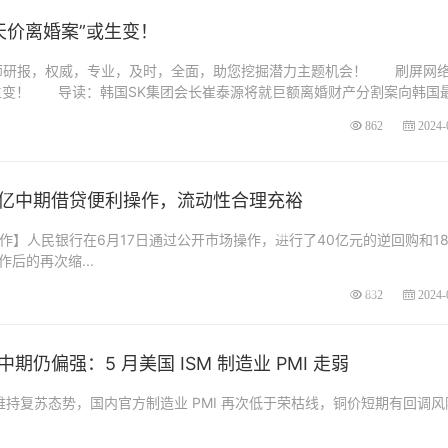
天价离婚案”或生变！
研报，权威，专业，及时，全面，助您挖掘潜力主题机会！ 刷屏网
或生变！ 导读：韩国SK集团会长崔泰源将就巨额离婚财产分割案向韩国
862
2024-
20亿中期借贷便利操作，流动性合理充裕
操作】人民银行在6月17日通过公开市场操作，进行了40亿元的逆回购和18
后的再次缩...
832
2024-
仍偏强：5 月美国 ISM 制造业 PMI 走弱