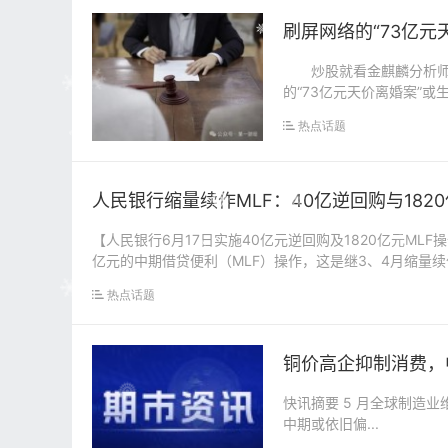
刷屏网络的“73亿元
炒股就看金麒麟分析师
的“73亿元天价离婚案”
法院提起上...
热点话题
人民银行缩量续作MLF：40亿逆回购与18
【人民银行6月17日实施40亿元逆回购及1820亿元MLF
亿元的中期借贷便利（MLF）操作，这是继3、4月缩量续作
热点话题
铜价高企抑制消费，中期
快讯摘要 5 月全球制造业维持复苏态势，国内官方制造业 PMI 再次低于荣枯线，铜价短期有回调风险，
中期或依旧偏...