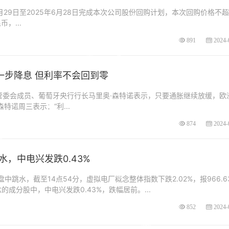
月29日至2025年6月28日完成本次公司股份回购计划，本次回购价格不超
，...
891
2024-
一步降息 但利率不会回到零
委会成员、葡萄牙央行行长马里奥·森特诺表示，只要通胀继续放缓，欧
诺周三表示：“利...
874
2024-
，中电兴发跌0.43%
盘中跳水，截至14点54分，虚拟电厂概念整体指数下跌2.02%，报966.6
成分股中，中电兴发跌0.43%，跌幅居前。...
852
2024-