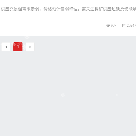
，供应充足但需求走弱，价格预计偏弱整理，需关注锂矿供应短缺及储能
907
2024-
‹‹
1
››