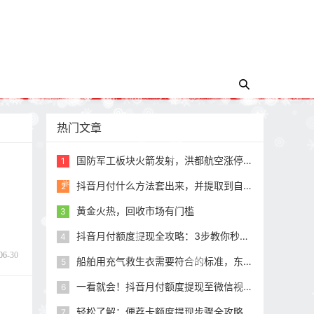
热门文章
国防军工板块火箭发射，洪都航空涨停，中航沈飞涨超6%！国防军工ETF（512810）直线冲高2%！
1
抖音月付什么方法套出来，并提取到自己银行卡的，小编带你一探究竟！
2
黄金火热，回收市场有门槛
3
抖音月付额度提现全攻略：3步教你秒到银行卡（2025最新教程）
4
06-30
船舶用充气救生衣需要符合的标准，东莞永晟救生设备生产的救生衣是否符合标准？
5
一看就会！抖音月付额度提现至微信视频详解
6
轻松了解：便荔卡额度提现步骤全攻略
7