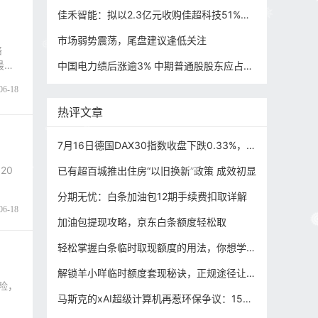
佳禾智能：拟以2.3亿元收购佳超科技51%股权
市场弱势震荡，尾盘建议逢低关注
络
最高
中国电力绩后涨逾3% 中期普通股股东应占利润同比增加52.98%
06-18
热评文章
7月16日德国DAX30指数收盘下跌0.33%，英国富时100指数收盘下跌0.15%
20
已有超百城推出住房“以旧换新”政策 成效初显
分期无忧：白条加油包12期手续费扣取详解
06-18
加油包提现攻略，京东白条额度轻松取
轻松掌握白条临时取现额度的用法，你想学吗？
​解锁羊小咩临时额度套现秘诀，正规途径让你轻松享
马斯克的xAI超级计算机再惹环保争议：15台燃气轮机被指排放超标