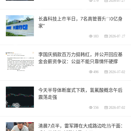
179
2026-07-27
长鑫科技上市半日，7名高管晋升“10亿身
家”
183
2026-07-27
李国庆捐款百万力挺韩红，并公开回应基
金会薪资争议：公益不能只靠情怀硬撑
496
2026-07-02
今天半导体断崖式下跌，氢氟酸概念午后
震荡走强
556
2026-07-02
清晨7点半，雷军蹲在大成路边吃热干面：