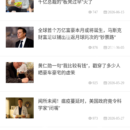
千亿总裁的“板凳过早”火了
747
2026-06-15
全球首个万亿富豪本月或将诞生，马斯克
财富足以铺出往返月球两次的"钞票路"
876
2026-06-05
黄仁勋一句“我比较有钱”，戳穿了多少人
晒豪车豪宅的虚荣
925
2026-05-29
闻所未闻！瘟疫蔓延时，美国政府竟令科
学家“闭嘴”
973
2026-05-27