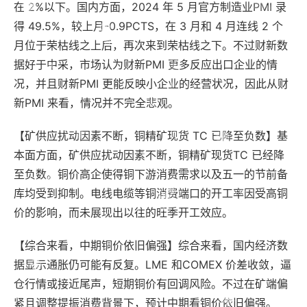
在 2%以下。国内方面，2024 年 5 月官方制造业PMI 录
得 49.5%，较上月-0.9PCTS，在 3 月和 4 月连线 2 个
月位于荣枯线之上后，再次来到荣枯线之下。不过财新数
据好于中采，市场认为财新PMI 更多反应出口企业的情
况，并且财新PMI 更能反映小企业的经营状况，因此从财
新PMI 来看，情况并不完全悲观。
【矿供应扰动因素不断，铜精矿现货 TC 已降至负数】基
本面方面，矿供应扰动因素不断，铜精矿现货TC 已经降
至负数。铜价高企使得铜下游消费需求以及五一的节前备
库均受到抑制。电线电缆等铜消费端口的开工率因受高铜
价的影响，而未展现出以往的旺季开工效应。
【综合来看，中期铜价依旧偏强】综合来看，国内经济数
据显示通胀仍可能有反复。LME 和COMEX 价差收敛，逼
仓行情或接近尾声，短期铜价有回调风险。不过在矿端偏
紧且调整提振消费背景下，预计中期看铜价依旧偏强。