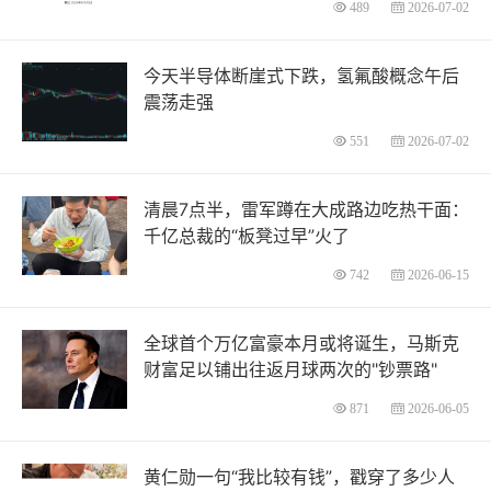
489
2026-07-02
今天半导体断崖式下跌，氢氟酸概念午后
震荡走强
551
2026-07-02
清晨7点半，雷军蹲在大成路边吃热干面：
千亿总裁的“板凳过早”火了
742
2026-06-15
全球首个万亿富豪本月或将诞生，马斯克
财富足以铺出往返月球两次的"钞票路"
871
2026-06-05
黄仁勋一句“我比较有钱”，戳穿了多少人