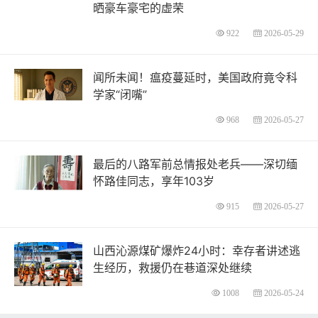
晒豪车豪宅的虚荣
922
2026-05-29
闻所未闻！瘟疫蔓延时，美国政府竟令科
学家“闭嘴”
968
2026-05-27
最后的八路军前总情报处老兵——深切缅
怀路佳同志，享年103岁
915
2026-05-27
山西沁源煤矿爆炸24小时：幸存者讲述逃
生经历，救援仍在巷道深处继续
1008
2026-05-24