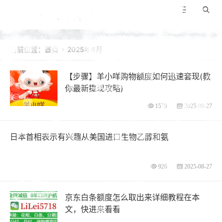
景咚科普
导航
搜索
当前位置：
首页
2025年8月

【步骤】羊小咩购物额度如何迅速套现(教
你最新提现攻略)
1579
2025-08-27
日本首相表示有兴趣从美国进口生物乙醇和氨
926
2025-08-27
京东白条额度怎么取出来详细教程在本
文，快进来看看