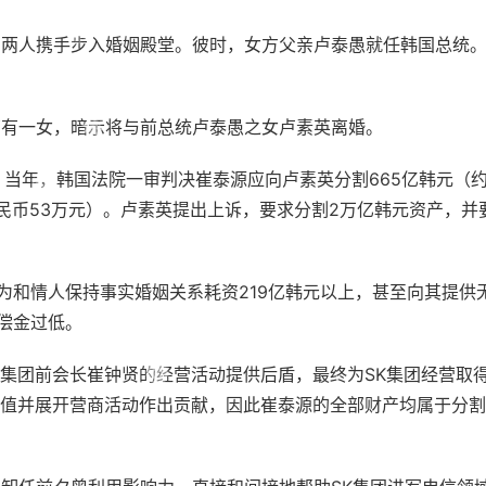
两人携手步入婚姻殿堂。彼时，女方父亲卢泰愚就任韩国总统
有一女，暗示将与前总统卢泰愚之女卢素英离婚。
当年，韩国法院一审判决崔泰源应向卢素英分割665亿韩元（
人民币53万元）。卢素英提出上诉，要求分割2万亿韩元资产，并
和情人保持事实婚姻关系耗资219亿韩元以上，甚至向其提供
偿金过低。
团前会长崔钟贤的经营活动提供后盾，最终为SK集团经营取
价值并展开营商活动作出贡献，因此崔泰源的全部财产均属于分