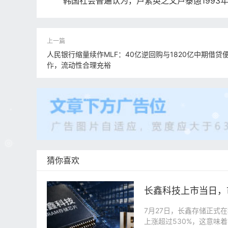
韩国社会普遍认为，卢素英之父卢泰愚1993年
人民银行缩量续作MLF：40亿逆回购与1820亿中期借贷
作，流动性合理充裕
猜你喜欢
长鑫科技上市当日，
7月27日，长鑫存储正式在
上涨超过530%，这意味着