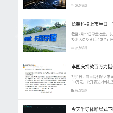
热点话题
长鑫科技上市半日，7
截至7月27日早盘收盘，长
技术人员及其近亲属合计间接
热点话题
李国庆捐款百万力挺
7月1日，当当网创始人李
00万元，公开表达对韩
句“走个面”...
热点话题
今天半导体断崖式下