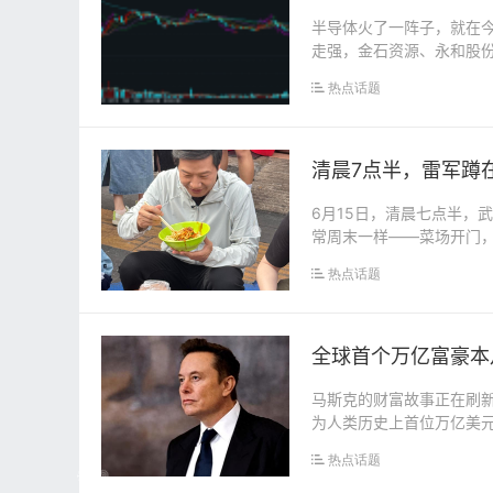
半导体火了一阵子，就在今
走强，金石资源、永和股份
技、福华尚纬...
热点话题
清晨7点半，雷军蹲
6月15日，清晨七点半，
常周末一样——菜场开门
天有点不一样。小米...
热点话题
全球首个万亿富豪本
马斯克的财富故事正在刷新
为人类历史上首位万亿美
成一条&quo...
热点话题