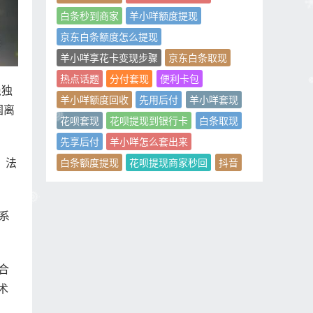
白条秒到商家
羊小咩额度提现
京东白条额度怎么提现
羊小咩享花卡变现步骤
京东白条取现
热点话题
分付套现
便利卡包
愚独
羊小咩额度回收
先用后付
羊小咩套现
国离
花呗套现
花呗提现到银行卡
白条取现
先享后付
羊小咩怎么套出来
。法
白条额度提现
花呗提现商家秒回
抖音
系
合
术