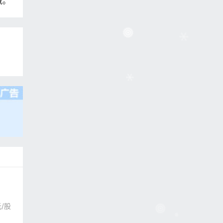
域。
/股