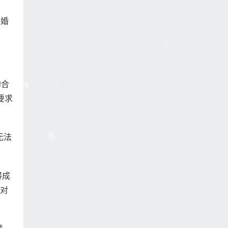
。婚
约合
要求
无法
得成
割对