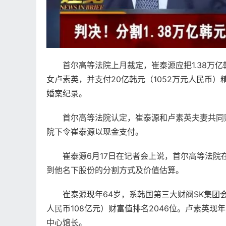
首尔高等法院上月裁定，崔泰源应把1.38万亿
女卢素英，并支付20亿韩元（1052万元人民币
婚案纪录。
首尔高等法院认定，崔泰源和卢素英夫妻共同财产为
院下令崔泰源以现金支付。
崔泰源6月17日在记者会上说，首尔高等法院在计
到他名下股份的分割方式及价值估算。
崔泰源现年64岁，系韩国第三大财阀SK集团会长
人民币108亿元）财富值排名2046位。卢素英现
中心馆长。