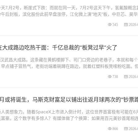
天7.月2号，断崖式下跌：而就在同一天，7月2号这天下午，氢氟酸概念
午后封板，滨化股份此前早盘涨停，江化微上演“地天”板，中巨芯、昊华
545
2026-
在大成路边吃热干面：千亿总裁的“板凳过早”火了
武汉武昌大成路。这条藏在黄鹤楼脚下、司门口旁边的老巷子，本就和每
，早点铺子冒热气，老街坊端着碗蹲在路边，就着红塑料板凳嗦粉吃面。
738
2026-
月或将诞生，马斯克财富足以铺出往返月球两次的"钞票路
人类想象力。随着SpaceX上市进入倒计时，这位世界首富极有可能在6
元富豪。这个数字有多惊人？有媒体做了个换算：如果用百元美钞首尾相
866
2026-