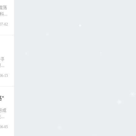
震荡
科
07-02
个寻
但今
06-15
"
月成
连铺
06-05