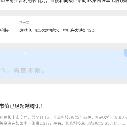
卸任前夕曾利用影响力，直接和间接地帮助SK集团进军电信领
便利操
虚拟电厂概念盘中跳水，中电兴发跌0.43%
市值已经超越腾讯！
科创板上市交易，截至11:15，长鑫科技超越54元/股，相较发行价8.66元
投资者在如果中一签赚2.3万元左右。长鑫科技总市值超过3.65万亿元...