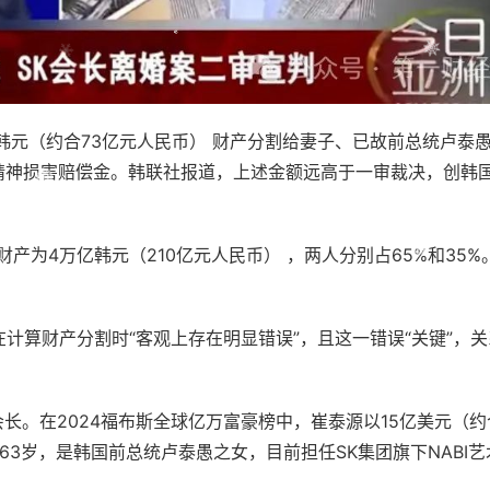
韩元（约合73亿元人民币） 财产分割给妻子、已故前总统卢泰
）精神损害赔偿金。韩联社报道，上述金额远高于一审裁决，创韩
4万亿韩元（210亿元人民币） ，两人分别占65%和35%
算财产分割时“客观上存在明显错误”，且这一错误“关键”，关
。在2024福布斯全球亿万富豪榜中，崔泰源以15亿美元（约
年63岁，是韩国前总统卢泰愚之女，目前担任SK集团旗下NABI艺