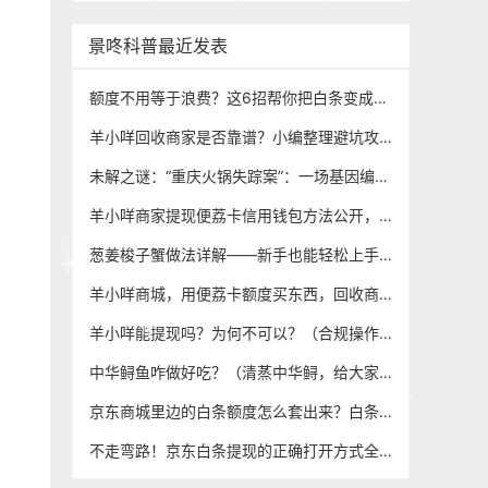
景咚科普最近发表
额度不用等于浪费？这6招帮你把白条变成应急备用金，请远离非法套现（内附合规变现操作攻略）
羊小咩回收商家是否靠谱？小编整理避坑攻略，让提现安心轻松！
未解之谜：“重庆火锅失踪案”：一场基因编辑下的跨国食罪链？到底是怎么回事，我们来扒一扒！
羊小咩商家提现便荔卡信用钱包方法公开，下单即回款的模式解密（合规回收变现攻略）！
葱姜梭子蟹做法详解——新手也能轻松上手的经典海鲜菜谱
羊小咩商城，用便荔卡额度买东西，回收商家确凿证据秒到账攻略！
羊小咩能提现吗？为何不可以？（合规操作变现攻略分享）
中华鲟鱼咋做好吃？（清蒸中华鲟，给大家出一个家庭版的教程）
京东商城里边的白条额度怎么套出来？白条如何提现,分享这6种合规安全提取方法！
不走弯路！京东白条提现的正确打开方式全在这儿了（合规变现攻略）