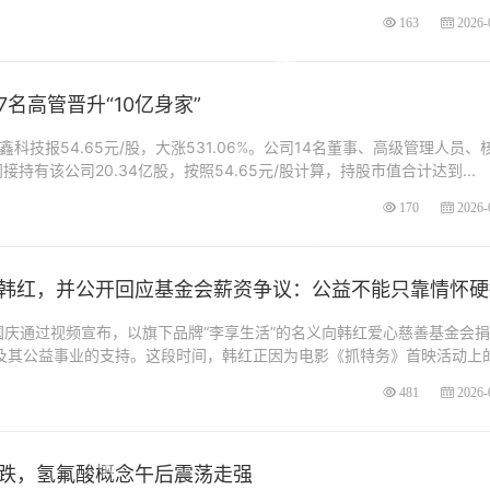
163
2026-
名高管晋升“10亿身家”
鑫科技报54.65元/股，大涨531.06%。公司14名董事、高级管理人员、
持有该公司20.34亿股，按照54.65元/股计算，持股市值合计达到...
170
2026-
韩红，并公开回应基金会薪资争议：公益不能只靠情怀硬
国庆通过视频宣布，以旗下品牌“李享生活”的名义向韩红爱心慈善基金会捐
红及其公益事业的支持。这段时间，韩红正因为电影《抓特务》首映活动上
481
2026-
跌，氢氟酸概念午后震荡走强