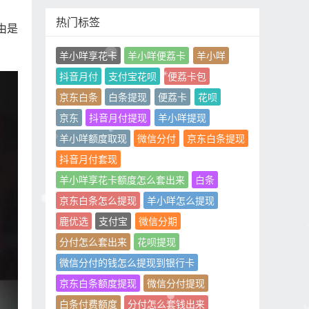
热门标签
由是
羊小咩享花卡
羊小咩便荔卡
羊小咩
抖音月付
支付宝花呗
便荔卡包
京东白条
白条提现
便荔卡
花呗
京东
抖音月付提现
羊小咩提现
羊小咩额度取现
微信分付
京东白条提现
抖音月付套现
羊小咩享花卡额度怎么套出来
白条
京东白条怎么提现
羊小咩怎么提现
鹿优选
支付宝
微信分期
分付怎么套出来
花呗提现
微信分付的钱怎么提现到银行卡
京东白条额度提现
微信分付提现
白条付费额度
分付怎么套钱出来