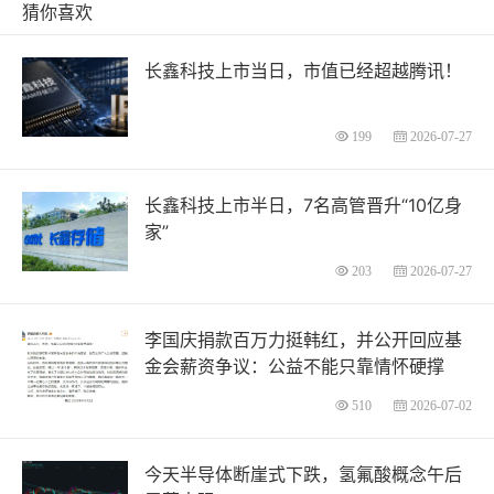
猜你喜欢
长鑫科技上市当日，市值已经超越腾讯！
199
2026-07-27
长鑫科技上市半日，7名高管晋升“10亿身
家”
203
2026-07-27
李国庆捐款百万力挺韩红，并公开回应基
金会薪资争议：公益不能只靠情怀硬撑
510
2026-07-02
今天半导体断崖式下跌，氢氟酸概念午后