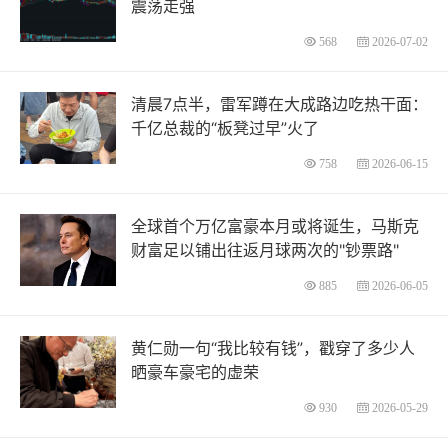
震荡走强
568
2026-07-02
清晨7点半，雷军蹲在大成路边吃热干面：
千亿总裁的“板凳过早”火了
758
2026-06-15
全球首个万亿富豪本月或将诞生，马斯克
财富足以铺出往返月球两次的"钞票路"
885
2026-06-05
黄仁勋一句“我比较有钱”，戳穿了多少人
晒豪车豪宅的虚荣
930
2026-05-29