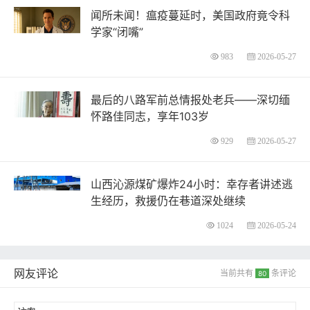
闻所未闻！瘟疫蔓延时，美国政府竟令科
学家“闭嘴”
983
2026-05-27
最后的八路军前总情报处老兵——深切缅
怀路佳同志，享年103岁
929
2026-05-27
山西沁源煤矿爆炸24小时：幸存者讲述逃
生经历，救援仍在巷道深处继续
1024
2026-05-24
网友评论
当前共有
条评论
80