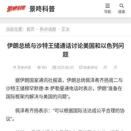
景咚科普
导航
搜索
当前位置：
首页
热点话题
正文


伊朗总统与沙特王储通话讨论美国和以色列问
题
景咚科普
393
2025-06-25
80条评论
据伊朗国家通讯社报道，伊朗总统佩泽希齐扬周二与
沙特王储穆罕默德·本·萨勒曼通电话时表示，伊朗“准备在
国际框架内解决与美国的问题”。
佩泽希齐扬表示：“可以根据国际法达成公平合理的协
议”。