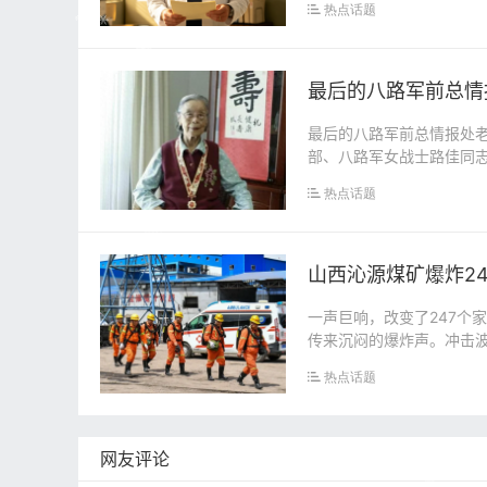
热点话题
最后的八路军前总情
最后的八路军前总情报处老
部、八路军女战士路佳同志于
1923年...
热点话题
山西沁源煤矿爆炸2
一声巨响，改变了247个
传来沉闷的爆炸声。冲击
时过去了。...
热点话题
网友评论