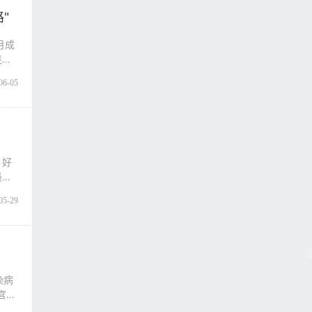
"
月成
连铺
06-05
，好
最炙
05-29
染病
官员