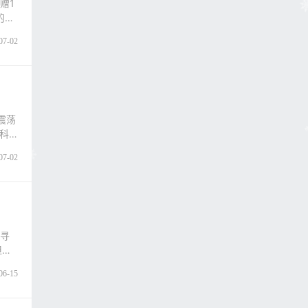
赠1
的一
07-02
震荡
科
07-02
个寻
但今
06-15