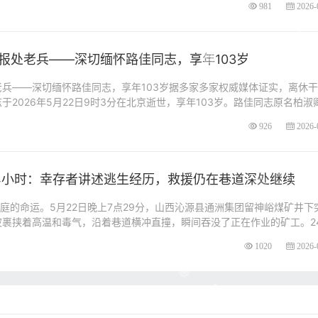
981
2026-
报处老兵——深切缅怀路佳同志，享年103岁
兵——深切缅怀路佳同志，享年103岁据多家多家权威媒体证实，离休干
2026年5月22日9时3分在北京逝世，享年103岁。路佳同志原名柏淑
926
2026-
4小时：幸存者讲述逃生经历，救援仍在巷道深处继续
家庭的命运。5月22日晚上7点29分，山西沁源县通洲集团留神峪煤矿井下
波裹挟着高温和毒气，沿着巷道横冲直撞，瞬间吞没了正在作业的矿工。2
1020
2026-