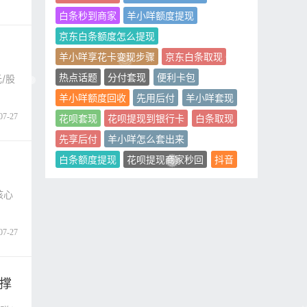
白条秒到商家
羊小咩额度提现
京东白条额度怎么提现
羊小咩享花卡变现步骤
京东白条取现
热点话题
分付套现
便利卡包
/股
羊小咩额度回收
先用后付
羊小咩套现
07-27
花呗套现
花呗提现到银行卡
白条取现
先享后付
羊小咩怎么套出来
白条额度提现
花呗提现商家秒回
抖音
核心
07-27
撑