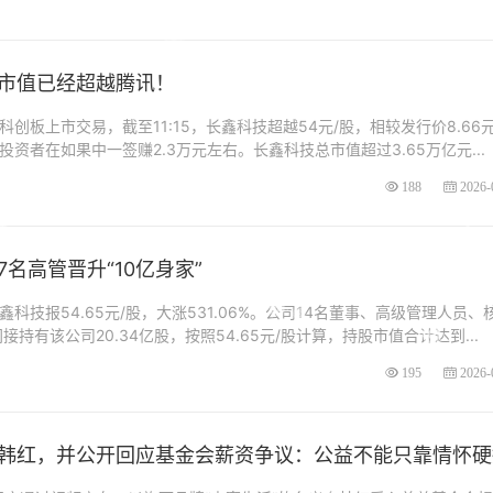
市值已经超越腾讯！
科创板上市交易，截至11:15，长鑫科技超越54元/股，相较发行价8.66元
投资者在如果中一签赚2.3万元左右。长鑫科技总市值超过3.65万亿元...
188
2026-
名高管晋升“10亿身家”
鑫科技报54.65元/股，大涨531.06%。公司14名董事、高级管理人员、
持有该公司20.34亿股，按照54.65元/股计算，持股市值合计达到...
195
2026-
韩红，并公开回应基金会薪资争议：公益不能只靠情怀硬