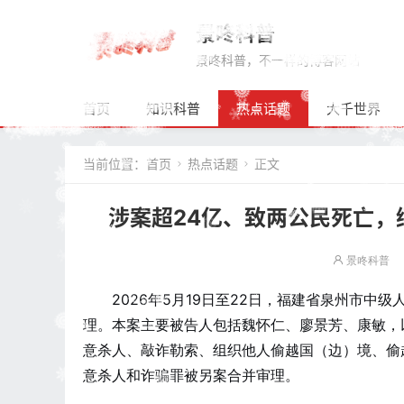
景咚科普
景咚科普，不一样的博客网站
首页
知识科普
热点话题
大千世界
当前位置：
首页
热点话题
正文


涉案超24亿、致两公民死亡
景咚科普
2026年5月19日至22日，福建省泉州市中
理。本案主要被告人包括魏怀仁、廖景芳、康敏，
意杀人、敲诈勒索、组织他人偷越国（边）境、偷
意杀人和诈骗罪被另案合并审理。