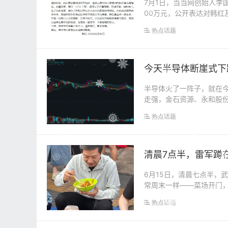
7月1日，当当网创始人李
00万元，公开表达对韩
句“走个面”...
热点话题
今天半导体断崖式下
半导体火了一阵子，就在今
走强，金石资源、永和股份
技、福华尚纬...
热点话题
清晨7点半，雷军蹲
6月15日，清晨七点半，
常周末一样——菜场开门
天有点不一样。小米...
热点话题