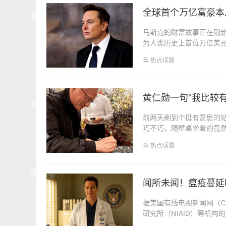
全球首个万亿富豪本
马斯克的财富故事正在刷新
为人类历史上首位万亿美
成一条&quo...
热点话题
黄仁勋一句“我比较
前两天刷到个挺有意思的
巧不巧，隔壁桌坐着的竟
手可热的亿万富翁。一...
热点话题
闻所未闻！瘟疫蔓延
据美国有线电视新闻网（C
研究所（NIAID）等机
无法参与...