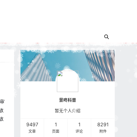
景咚科普
庭审
故
暂无个人介绍
故
9497
1
1
8291
文章
页面
评论
附件