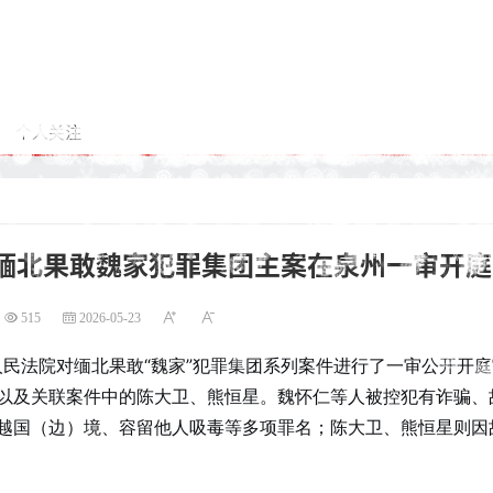
个人关注
，缅北果敢魏家犯罪集团主案在泉州一审开庭
515
2026-05-23
级人民法院对缅北果敢“魏家”犯罪集团系列案件进行了一审公开开
以及关联案件中的陈大卫、熊恒星。魏怀仁等人被控犯有诈骗、
越国（边）境、容留他人吸毒等多项罪名；陈大卫、熊恒星则因