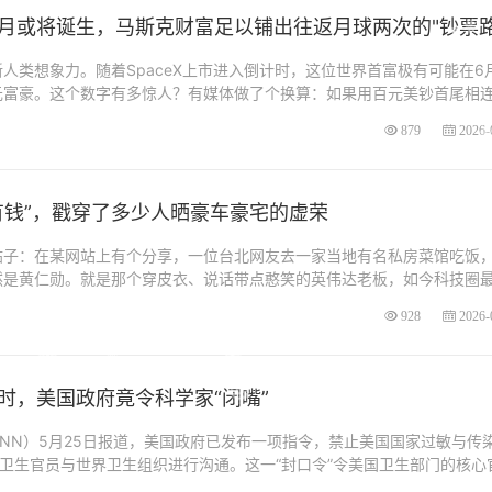
月或将诞生，马斯克财富足以铺出往返月球两次的"钞票路
人类想象力。随着SpaceX上市进入倒计时，这位世界首富极有可能在6
元富豪。这个数字有多惊人？有媒体做了个换算：如果用百元美钞首尾相
879
2026-
有钱”，戳穿了多少人晒豪车豪宅的虚荣
帖子：在某网站上有个分享，一位台北网友去一家当地有名私房菜馆吃饭
然是黄仁勋。就是那个穿皮衣、说话带点憨笑的英伟达老板，如今科技圈
928
2026-
时，美国政府竟令科学家“闭嘴”
NN）5月25日报道，美国政府已发布一项指令，禁止美国国家过敏与传
构的卫生官员与世界卫生组织进行沟通。这一“封口令”令美国卫生部门的核心