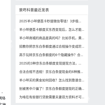
景咚科普最近发表
2025羊小咩便荔卡秒提微信零钱！3步极速到账攻略
羊小咩便荔卡额度买东西变现后，怎么才能提前结清？（合规提现攻略）
羊小咩商城的商品是真的吗？比如手机，黄金，买了变现提现出来怎么弄，合规攻略分享
招教你把京东白条额度通过合规操作变成现金流，适合不同信用等级用户
高手玩转京东白条额度的6个隐藏操作？合规操作提现资金周转不求人（内附闭坑指南）
2025的3种京东白条额度变现提现方法，哪个最适合你？看完这篇就知道
合法合规不违规！京东白条提现金的6种推荐方式+避雷提醒
羊小咩买的黄金如何回收？怎么找到靠谱合规的商家（攻略分享）
别被黑中介骗了！京东白条额度提现的正确姿势在这里！（合规操作，远离非法套现）
力，
为啥在有些银行贷款需要夫妻双方资料才可以？有些银行却不用？（金融贷款专业知识讲解）
网络
实施