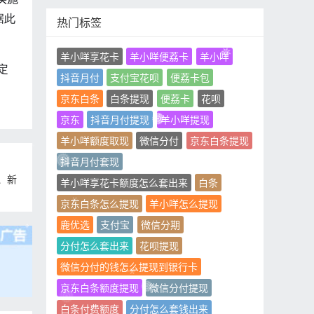
据此
热门标签
羊小咩享花卡
羊小咩便荔卡
羊小咩
定
抖音月付
支付宝花呗
便荔卡包
京东白条
白条提现
便荔卡
花呗
京东
抖音月付提现
羊小咩提现
羊小咩额度取现
微信分付
京东白条提现
抖音月付套现
、新
羊小咩享花卡额度怎么套出来
白条
京东白条怎么提现
羊小咩怎么提现
鹿优选
支付宝
微信分期
分付怎么套出来
花呗提现
微信分付的钱怎么提现到银行卡
京东白条额度提现
微信分付提现
白条付费额度
分付怎么套钱出来