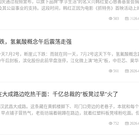
国庆通过视频宣布，以旗下品牌“李享生活”的名义向韩红爱心慈善基金会捐
红及其公益事业的支持。这段时间，韩红正因为电影《抓特务》首映活动上
503
2026-
跌，氢氟酸概念午后震荡走强
天7.月2号，断崖式下跌：而就在同一天，7月2号这天下午，氢氟酸概念
午后封板，滨化股份此前早盘涨停，江化微上演“地天”板，中巨芯、昊华
561
2026-
在大成路边吃热干面：千亿总裁的“板凳过早”火了
武汉武昌大成路。这条藏在黄鹤楼脚下、司门口旁边的老巷子，本就和每
，早点铺子冒热气，老街坊端着碗蹲在路边，就着红塑料板凳嗦粉吃面。
752
2026-