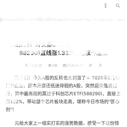
景咚科普
导航
搜索
当前位置：
首页
热点话题
正文


突发拉升！外交部重磅发声，科创芯片ETF(5
88290)直线涨1.32%，附核心逻辑
景咚科普
236
2026-05-15
家人们！今天A股的反转也太刺激了🔥 2026年5月15
日11点整，原本开盘还低迷徘徊的A股，突然迎来强势拉
升，其中最亮眼的莫过于科创芯片ETF(588290)，直接上
涨1.32%，带动整个芯片板块走高，堪称今日市场的“强心
剂”！
先给大家上一组实打实的涨势数据，感受一下这份惊