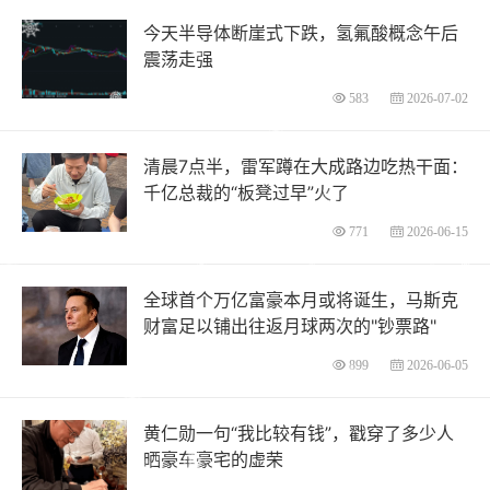
今天半导体断崖式下跌，氢氟酸概念午后
震荡走强
583
2026-07-02
清晨7点半，雷军蹲在大成路边吃热干面：
千亿总裁的“板凳过早”火了
771
2026-06-15
全球首个万亿富豪本月或将诞生，马斯克
财富足以铺出往返月球两次的"钞票路"
899
2026-06-05
黄仁勋一句“我比较有钱”，戳穿了多少人
晒豪车豪宅的虚荣