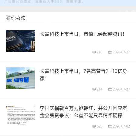
猜你喜欢
长鑫科技上市当日，市值已经超越腾讯！
210
2026-07-27
长鑫科技上市半日，7名高管晋升“10亿身
家”
214
2026-07-27
李国庆捐款百万力挺韩红，并公开回应基
金会薪资争议：公益不能只靠情怀硬撑
525
2026-07-02