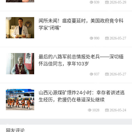
939
2026-05-29
闻所未闻！瘟疫蔓延时，美国政府竟令科
学家“闭嘴”
990
2026-05-27
最后的八路军前总情报处老兵——深切缅
怀路佳同志，享年103岁
937
2026-05-27
山西沁源煤矿爆炸24小时：幸存者讲述逃
生经历，救援仍在巷道深处继续
1028
2026-05-24
网友评论